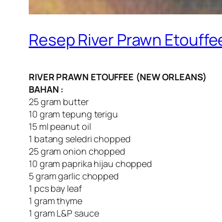
Resep River Prawn Etouffe
RIVER PRAWN ETOUFFEE (NEW ORLEANS)
BAHAN :
25 gram butter
10 gram tepung terigu
15 ml peanut oil
1 batang seledri chopped
25 gram onion chopped
10 gram paprika hijau chopped
5 gram garlic chopped
1 pcs bay leaf
1 gram thyme
1 gram L&P sauce