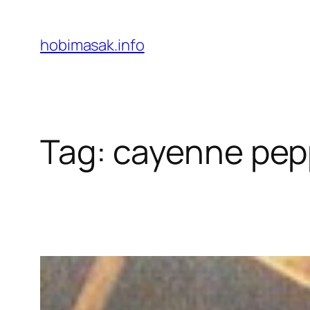
Skip
to
hobimasak.info
content
Tag:
cayenne pep