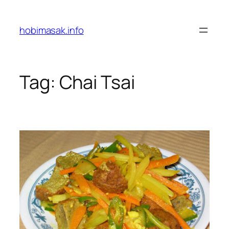
Skip
to
hobimasak.info
content
Tag:
Chai Tsai