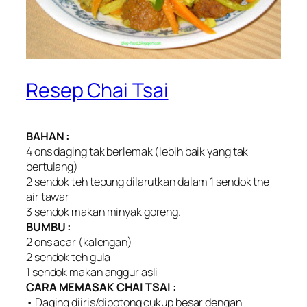
Resep Chai Tsai
BAHAN :
4 ons daging tak berlemak (lebih baik yang tak
bertulang)
2 sendok teh tepung dilarutkan dalam 1 sendok the
air tawar
3 sendok makan minyak goreng.
BUMBU :
2 ons acar (kalengan)
2 sendok teh gula
1 sendok makan anggur asli
CARA MEMASAK CHAI TSAI :
• Daging diiris/dipotong cukup besar dengan