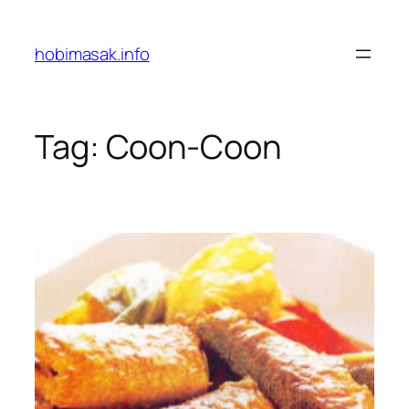
Skip
to
hobimasak.info
content
Tag:
Coon-Coon