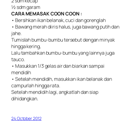
2 sdm kecap
½ sdm garam
CARA MEMASAK COON COON :
• Bersihkan ikan belanak, cuci dan gorenglah
• Bawang merah diiris halus, juga bawang putih dan
jahe.
Tumislah bumbu-bumbu tersebut dengan minyak
hingga kering,
Lalu tambahkan bumbu-bumbu yang lainnya juga
tauco.
• Masukkan 1/3 gelas air dan biarkan sampai
mendidih
• Setelah mendidih, masukkan ikan belanak dan
campurlah hingga rata.
Setelah mendidih lagi, angkatlah dan siap
dihidangkan.
24 October 2012