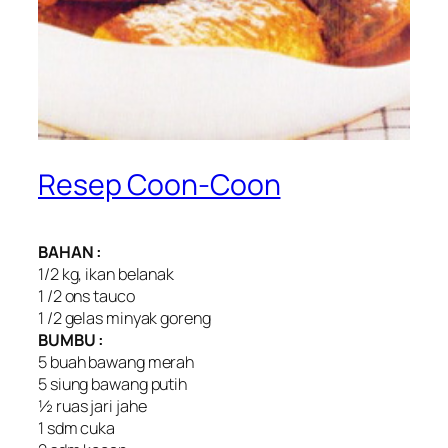
Resep Coon-Coon
BAHAN :
1/2 kg, ikan belanak
1 /2 ons tauco
1 /2 gelas minyak goreng
BUMBU :
5 buah bawang merah
5 siung bawang putih
½ ruas jari jahe
1 sdm cuka