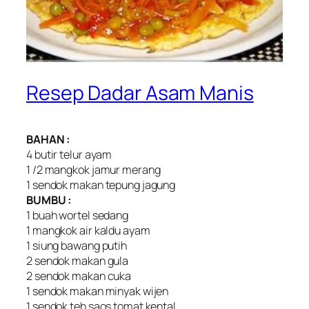
Resep Dadar Asam Manis
BAHAN :
4 butir telur ayam
1 /2 mangkok jamur merang
1 sendok makan tepung jagung
BUMBU :
1 buah wortel sedang
1 mangkok air kaldu ayam
1 siung bawang putih
2 sendok makan gula
2 sendok makan cuka
1 sendok makan minyak wijen
1 sendok teh saos tomat kental