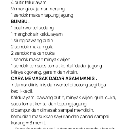
4 butir telur ayam
½ mangkok jamur merang
1 sendok makan tepung jagung
BUMBU :
1 buah wortel sedang
1 mangkok air kaldu ayam
1 siung bawang putih
2 sendok makan gula
2 sendok makan cuka
1 sendok makan minyak wijen
1 sendok teh saos tomat kentalfdadar jagung
Minyak goreng, garam dan vitsin.
CARA MEMASAK DADAR ASAM MANIS :
• Jamur diiris-iris dan wortel dipotong segi tiga
kecil-kecil.
Kaldu ayam, bawang putih, minyak wijen, gula, cuka,
saos tomat kental dan tepung jagung
dicampur dan dimasak sampai mendidih.
Kemudian masukkan sayuran dan panasi sampai
kurang ± 3 menit.