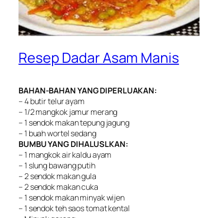
Resep Dadar Asam Manis
BAHAN-BAHAN YANG DIPERLUAKAN:
– 4 butir telur ayam
– 1/2 mangkok jamur merang
– 1 sendok makan tepung jagung
– 1 buah wortel sedang
BUMBU YANG DIHALUSLKAN:
– 1 mangkok air kaldu ayam
– 1 slung bawang putih
– 2 sendok makan gula
– 2 sendok makan cuka
– 1 sendok makan minyak wijen
– 1 sendok teh saos tomat kental