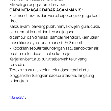
Minyak goreng, garam dan vitsin.
CARA MEMASAK DADAR ASAM MANIS:
• Jamur diiris-iris dan wortel dipotong segi tiga kecil
-kecil.
Kaldu ayam, bawang putih, minyak wijen, gula, cuka,
saos tomat kental dan tepung jagung
dicampur dan dimasak sampai mendidih. Kemudian
masukkan sayuran dan panasi -/+ 3 menit.
• Kocoklah sebutir telur dengan satu sendok teh air,
buatlah telur dadar lipat sekali saja.
Kerjakan berturut-turut sebanyak telur yang
tersedia.
Terakhir susunlah telur-telur dadar tadi di ats
pinggan dan tuangkan saos di atasnya, langsung
hidangkan.
1 June 2012