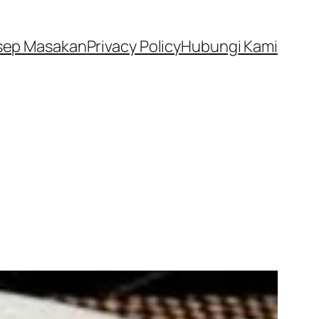
sep Masakan
Privacy Policy
Hubungi Kami