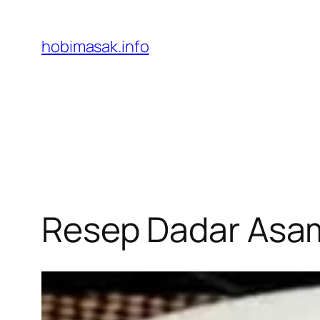
Skip
to
hobimasak.info
content
Resep Dadar Asa