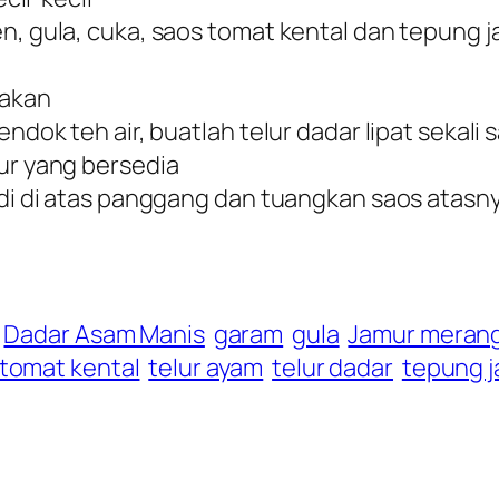
en, gula, cuka, saos tomat kental dan tepung
nakan
ndok teh air, buatlah telur dadar lipat sekali s
lur yang bersedia
tadi di atas panggang dan tuangkan saos atasn
Dadar Asam Manis
garam
gula
Jamur meran
 tomat kental
telur ayam
telur dadar
tepung 