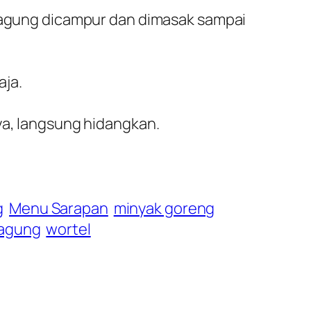
 jagung dicampur dan dimasak sampai
aja.
ya, langsung hidangkan.
g
Menu Sarapan
minyak goreng
jagung
wortel