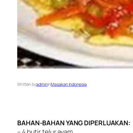
Written by
admin
in
Masakan Indonesia
BAHAN-BAHAN YANG DIPERLUAKAN:
– 4 butir telur ayam