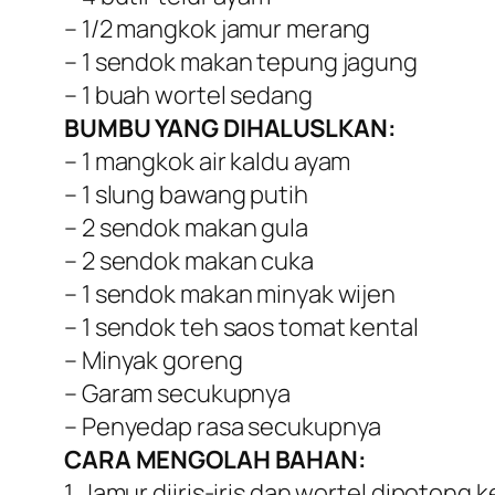
– 1/2 mangkok jamur merang
– 1 sendok makan tepung jagung
– 1 buah wortel sedang
BUMBU YANG DIHALUSLKAN:
– 1 mangkok air kaldu ayam
– 1 slung bawang putih
– 2 sendok makan gula
– 2 sendok makan cuka
– 1 sendok makan minyak wijen
– 1 sendok teh saos tomat kental
– Minyak goreng
– Garam secukupnya
– Penyedap rasa secukupnya
CARA MENGOLAH BAHAN:
1. Jamur diiris-iris dan wortel dipotong k