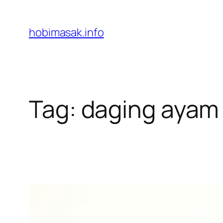
Skip
to
hobimasak.info
content
Tag:
daging ayam