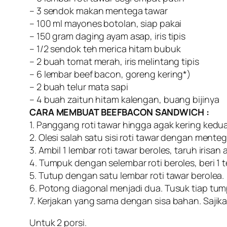
– 3 sendok makan mentega tawar
– 100 ml mayones botolan, siap pakai
– 150 gram daging ayam asap, iris tipis
– 1/2 sendok teh merica hitam bubuk
– 2 buah tomat merah, iris melintang tipis
– 6 lembar beef bacon, goreng kering*)
– 2 buah telur mata sapi
– 4 buah zaitun hitam kalengan, buang bijinya
CARA MEMBUAT BEEFBACON SANDWICH :
1. Panggang roti tawar hingga agak kering kedua
2. Olesi salah satu sisi roti tawar dengan ment
3. Ambil 1 lembar roti tawar beroles, taruh iris
4. Tumpuk dengan selembar roti beroles, beri 1 t
5. Tutup dengan satu lembar roti tawar berole
6. Potong diagonal menjadi dua. Tusuk tiap tum
7. Kerjakan yang sama dengan sisa bahan. Sajika
Untuk 2 porsi.