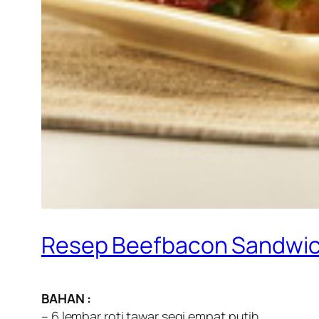
Resep Beefbacon Sandwi
BAHAN :
– 6 lembar roti tawar segi empat putih