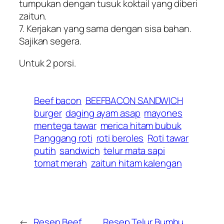
tumpukan dengan tusuk koktail yang diberi
zaitun.
7. Kerjakan yang sama dengan sisa bahan.
Sajikan segera.
Untuk 2 porsi.
Beef bacon
BEEFBACON SANDWICH
burger
daging ayam asap
mayones
mentega tawar
merica hitam bubuk
Panggang roti
roti beroles
Roti tawar
putih
sandwich
telur mata sapi
tomat merah
zaitun hitam kalengan
←
Resep Beef
Resep Telur Bumbu