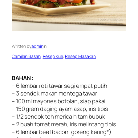
Written by
admin
in
Camilan Basah
, 
Resep Kue
, 
Resep Masakan
BAHAN :
– 6 lembar roti tawar segi empat putih
– 3 sendok makan mentega tawar
– 100 ml mayones botolan, siap pakai
– 150 gram daging ayam asap, iris tipis
– 1/2 sendok teh merica hitam bubuk
– 2 buah tomat merah, iris melintang tipis
– 6 lembar beef bacon, goreng kering*)