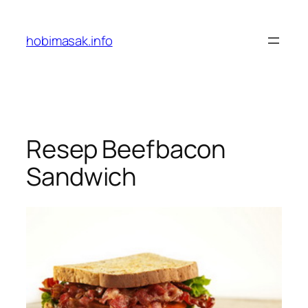
Skip
to
hobimasak.info
content
Resep Beefbacon
Sandwich