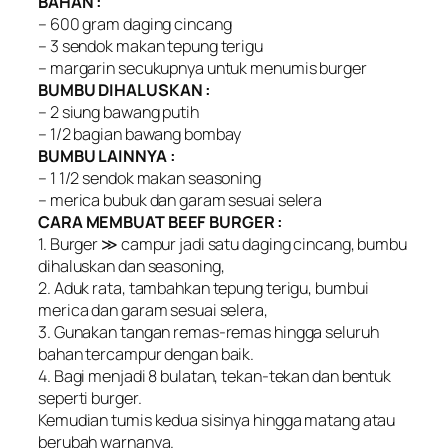
BAHAN :
– 600 gram daging cincang
– 3 sendok makan tepung terigu
– margarin secukupnya untuk menumis burger
BUMBU DIHALUSKAN :
– 2 siung bawang putih
– 1/2 bagian bawang bombay
BUMBU LAINNYA :
– 1 1/2 sendok makan seasoning
– merica bubuk dan garam sesuai selera
CARA MEMBUAT BEEF BURGER :
1. Burger ≫ campur jadi satu daging cincang, bumbu
dihaluskan dan seasoning,
2. Aduk rata, tambahkan tepung terigu, bumbui
merica dan garam sesuai selera,
3. Gunakan tangan remas-remas hingga seluruh
bahan tercampur dengan baik.
4. Bagi menjadi 8 bulatan, tekan-tekan dan bentuk
seperti burger.
Kemudian tumis kedua sisinya hingga matang atau
berubah warnanya.