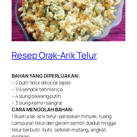
Resep Orak-Arik Telur
BAHAN YANG DIPERLUAKAN:
– 2 butir telur dikocok lepas
– 1/4 sendok teh merica
– 4 siung bawang putih
– 3 siung kemiri sangrai
CARA MENGOLAH BAHAN:
1 Buat urak-arik telur: panaskan minyak, tuang
campuran telur dan garam sambil diaduk hingga
telur berbutir-butir, setelah matang, angkat,
sisihkan.