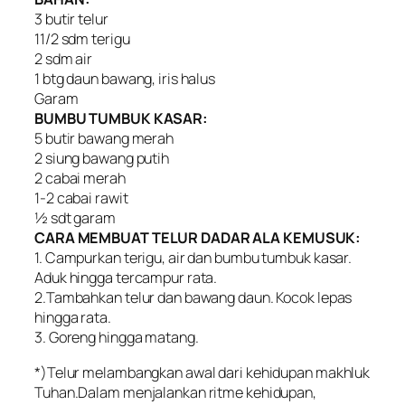
3 butir telur
11/2 sdm terigu
2 sdm air
1 btg daun bawang, iris halus
Garam
BUMBU TUMBUK KASAR:
5 butir bawang merah
2 siung bawang putih
2 cabai merah
1-2 cabai rawit
½ sdt garam
CARA MEMBUAT TELUR DADAR ALA KEMUSUK:
1. Campurkan terigu, air dan bumbu tumbuk kasar.
Aduk hingga tercampur rata.
2.Tambahkan telur dan bawang daun. Kocok lepas
hingga rata.
3. Goreng hingga matang.
*)Telur melambangkan awal dari kehidupan makhluk
Tuhan.Dalam menjalankan ritme kehidupan,