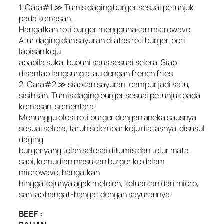
1. Cara#1 ≫ Tumis daging burger sesuai petunjuk
pada kemasan.
Hangatkan roti burger menggunakan microwave.
Atur daging dan sayuran di atas roti burger, beri
lapisan keju
apabila suka, bubuhi saus sesuai selera. Siap
disantap langsung atau dengan french fries.
2. Cara#2 ≫ siapkan sayuran, campur jadi satu,
sisihkan. Tumis daging burger sesuai petunjuk pada
kemasan, sementara
Menunggu olesi roti burger dengan aneka sausnya
sesuai selera, taruh selembar keju diatasnya, disusul
daging
burger yang telah selesai ditumis dan telur mata
sapi, kemudian masukan burger ke dalam
microwave, hangatkan
hingga kejunya agak meleleh, keluarkan dari micro,
santap hangat-hangat dengan sayurannya.
BEEF :