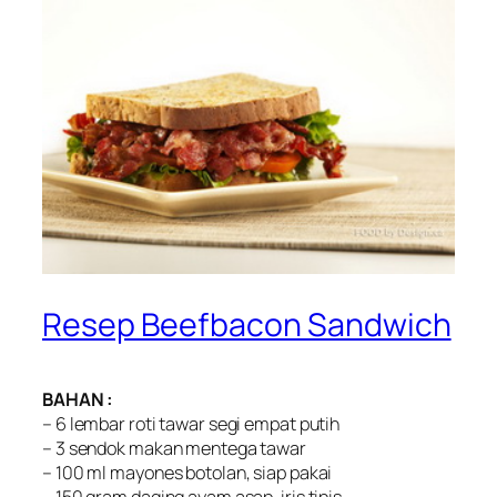
Resep Beefbacon Sandwich
BAHAN :
– 6 lembar roti tawar segi empat putih
– 3 sendok makan mentega tawar
– 100 ml mayones botolan, siap pakai
– 150 gram daging ayam asap, iris tipis