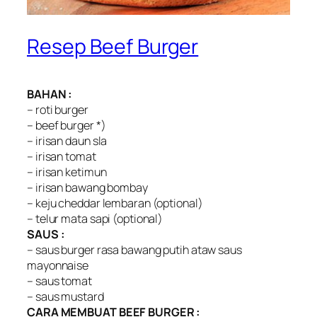
Resep Beef Burger
BAHAN :
– roti burger
– beef burger *)
– irisan daun sla
– irisan tomat
– irisan ketimun
– irisan bawang bombay
– keju cheddar lembaran (optional)
– telur mata sapi (optional)
SAUS :
– saus burger rasa bawang putih ataw saus
mayonnaise
– saus tomat
– saus mustard
CARA MEMBUAT BEEF BURGER :