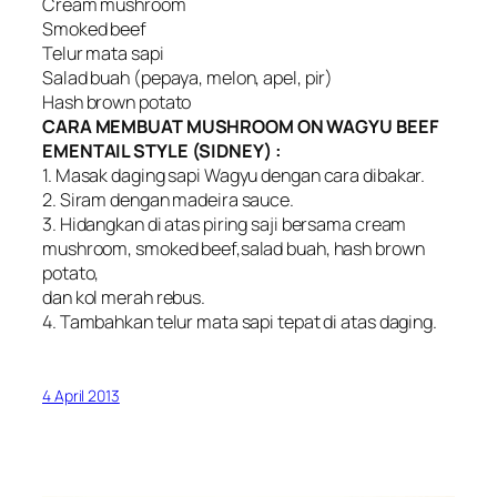
Cream mushroom
Smoked beef
Telur mata sapi
Salad buah (pepaya, melon, apel, pir)
Hash brown potato
CARA MEMBUAT MUSHROOM ON WAGYU BEEF
EMENTAIL STYLE (SIDNEY) :
1. Masak daging sapi Wagyu dengan cara dibakar.
2. Siram dengan madeira sauce.
3. Hidangkan di atas piring saji bersama cream
mushroom, smoked beef,salad buah, hash brown
potato,
dan kol merah rebus.
4. Tambahkan telur mata sapi tepat di atas daging.
4 April 2013