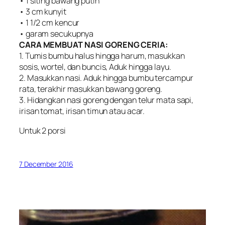
• 1 siting bawang putih
• 3 cm kunyit
• 1 1/2 cm kencur
• garam secukupnya
CARA MEMBUAT NASI GORENG CERIA:
1. Tumis bumbu halus hingga harum, masukkan
sosis, wortel, dan buncis, Aduk hingga layu.
2. Masukkan nasi. Aduk hingga bumbu tercampur
rata, terakhir masukkan bawang goreng.
3. Hidangkan nasi goreng dengan telur mata sapi,
irisan tomat, irisan timun atau acar.
Untuk 2 porsi
7 December 2016