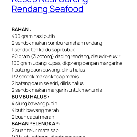
Rendang Seafood
BAHAN :
400 gram nasi putih
2 sendok makan bumbu remahan rendang
1 sendok teh kaldu sapi bubuk
90 gram (3 potong) daging rendang, disuwir-suwir
100 gram udang kupas, digoreng dengan margarine
1 batang daun bawang, diiris halus
1/2 sendok makan kecap manis
2 batang daun seledri, diiris halus
2 sendok makan margarin untuk menumis
BUMBU HALUS :
4 siung bawang putih
4 butir bawang merah
2 buah cabai merah
BAHAN PELENGKAP :
2 buah telur mata sapi
1/2 buah ketimun, dipotongpotong