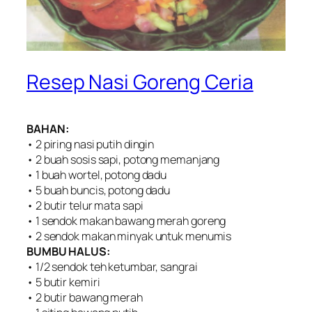
Resep Nasi Goreng Ceria
BAHAN:
• 2 piring nasi putih dingin
• 2 buah sosis sapi, potong memanjang
• 1 buah wortel, potong dadu
• 5 buah buncis, potong dadu
• 2 butir telur mata sapi
• 1 sendok makan bawang merah goreng
• 2 sendok makan minyak untuk menumis
BUMBU HALUS:
• 1/2 sendok teh ketumbar, sangrai
• 5 butir kemiri
• 2 butir bawang merah