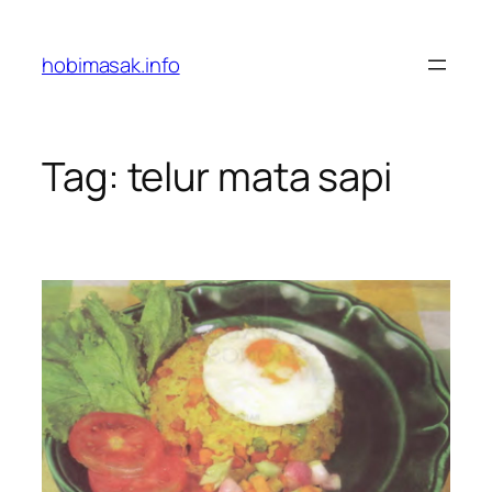
Skip
to
hobimasak.info
content
Tag:
telur mata sapi