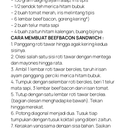
– 1/2 sendok teh merica hitam bubuk
– 2 buah tomat merah, iris melintang tipis
– 6 lembar beef bacon, goreng kering*)
– 2 buah telur mata sapi
– 4 buah zaitun hitam kalengan, buang bijinya
CARA MEMBUAT BEEFBACON SANDWICH :
1. Panggang roti tawar hingga agak kering kedua
sisinya.
2. Olesi salah satu sisi roti tawar dengan mentega
dan mayones hingga rata.
3. Ambil 1 lembar roti tawar beroles, taruh irisan
ayam panggang, perciki merica hitam bubuk.
4. Tumpuk dengan selembar roti beroles, beri 1 telur
mata sapi, 3 lembar beef bacon dan irisan tomat.
5. Tutup dengan satu lembar roti tawar berolea.
(bagian olesan menghadap ke bawah). Tekan
hingga merekat.
6. Potong diagonal menjadi dua. Tusuk tiap
tumpukan dengan tusuk koktail yang diberi zaitun.
7. Kerjakan yang sama dengan sisa bahan. Sajikan