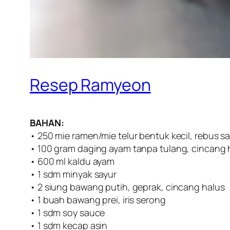
Resep Ramyeon
BAHAN:
• 250 mie ramen/mie telur bentuk kecil, rebus sa
• 100 gram daging ayam tanpa tulang, cincang 
• 600 ml kaldu ayam
• 1 sdm minyak sayur
• 2 siung bawang putih, geprak, cincang halus
• 1 buah bawang prei, iris serong
• 1 sdm soy sauce
• 1 sdm kecap asin