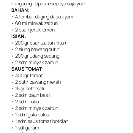
Langsung copas resepnya saja yuk!
BAHAN:
• 4 1embar daging dada ayam
• 60 ml minyak zaitun
• 2 buah jeruk lemon
ISIAN:
• 200 gr buah zaitun hitam
• 2 siung bawang putih
• 200 gr udang sedang
• 2 sdm minyak zaitun
SAUS TOMAT:
• 300 gr tomat
• 2 butir bawang merah
• 15 gr peterseli
• 2 sdm daun basil
• 2 sdm cuka
• 2 sdm minyak zaitun
• 1 sdm gula halus
• 1 sdm saus tomat botolan
• 1 sdt garam