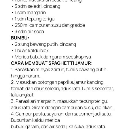
• 3 sdm seledri, cincang
• 1 sdm margarin
• 1 sdm tepung terigu
• 250 ml campuran susu dan gradde
• 3 sdm air soda
BUMBU:
• 2 siung bawang putih, cincang
• 1 buah kaldu blok
• Merica bubuk dan garam secukupnya
CARA MEMBUAT SPAGHETTI JAMUR:
1. Panaskan minyak zaitun, tumis bawang putih
hingga harum.
2. Masukkan potongan paprika,jamur kancing,
tomat, dan daun seledri, aduk rata.Tumis sebentar,
lalu angkat.
3. Panaskan margarin, masukkan tepung terigu,
aduk rata. Siram dengan campuran susu, didihkan.
4. Campur pasta, sayuran, dan saus menjadi satu.
Bubuhkan kaldu, merica
bubuk, garam, dan air soda jika suka, aduk rata.