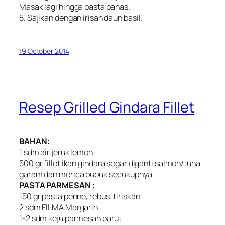
Masak lagi hingga pasta panas.
5. Sajikan dengan irisan daun basil.
19 October 2014
Resep Grilled Gindara Fillet
BAHAN:
1 sdm air jeruk lemon
500 gr fillet ikan gindara segar diganti salmon/tuna
garam dan merica bubuk secukupnya
PASTA PARMESAN :
150 gr pasta penne, rebus, tiriskan
2 sdm FILMA Margarin
1-2 sdm keju parmesan parut