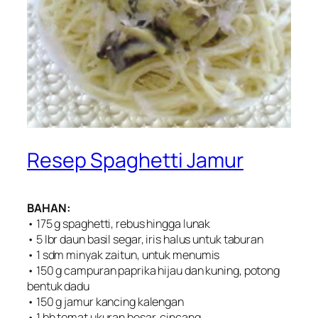
Resep Spaghetti Jamur
BAHAN:
• 175 g spaghetti, rebus hingga lunak
• 5 Ibr daun basil segar, iris halus untuk taburan
• 1 sdm minyak zaitun, untuk menumis
• 150 g campuran paprika hijau dan kuning, potong
bentuk dadu
• 150 g jamur kancing kalengan
• 1 bh tomat ukuran besar, cincang