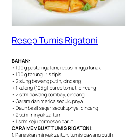
Resep Tumis Rigatoni
BAHAN:
• 100 g pasta rigatoni, rebus hingga lunak
• 100 g terung, iris tipis
• 2 siung bawang putih, cincang
• 1 kaleng (125 g) puree tomat, cincang
• 2 sdm bawang bombay, cincang
• Garam dan merica secukupnya
• Daun basil segar secukupnya, cincang
• 2 sdm minyak zaitun
• 1 sdm keju permesan parut
CARA MEMBUAT TUMIS RIGATONI:
1. Panaskan minyak zaitun, tumis bawang putih,