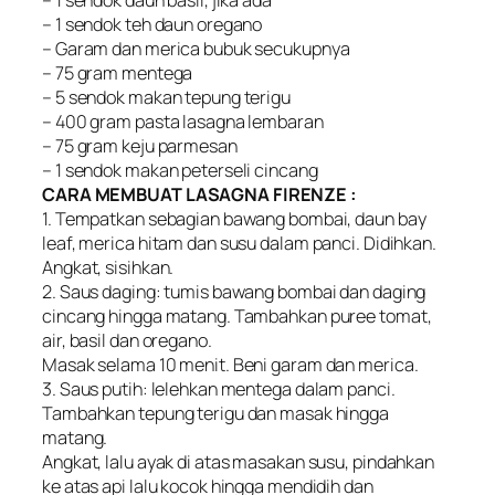
– 1 sendok teh daun oregano
– Garam dan merica bubuk secukupnya
– 75 gram mentega
– 5 sendok makan tepung terigu
– 400 gram pasta lasagna lembaran
– 75 gram keju parmesan
– 1 sendok makan peterseli cincang
CARA MEMBUAT LASAGNA FIRENZE :
1. Tempatkan sebagian bawang bombai, daun bay
leaf, merica hitam dan susu dalam panci. Didihkan.
Angkat, sisihkan.
2. Saus daging: tumis bawang bombai dan daging
cincang hingga matang. Tambahkan puree tomat,
air, basil dan oregano.
Masak selama 10 menit. Beni garam dan merica.
3. Saus putih: lelehkan mentega dalam panci.
Tambahkan tepung terigu dan masak hingga
matang.
Angkat, lalu ayak di atas masakan susu, pindahkan
ke atas api lalu kocok hingga mendidih dan