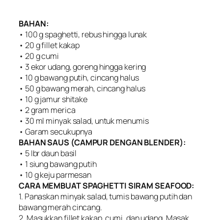
BAHAN:
• 100 g spaghetti, rebus hingga lunak
• 20 g fillet kakap
• 20 g cumi
• 3 ekor udang, goreng hingga kering
• 10 g bawang putih, cincang halus
• 50 g bawang merah, cincang halus
• 10 g jamur shitake
• 2 gram merica
• 30 ml minyak salad, untuk menumis
• Garam secukupnya
BAHAN SAUS (CAMPUR DENGAN BLENDER):
• 5 Ibr daun basil
• 1 siung bawang putih
• 10 g keju parmesan
CARA MEMBUAT SPAGHETTI SIRAM SEAFOOD:
1. Panaskan minyak salad, tumis bawang putih dan
bawang merah cincang.
2. Masukkan fillet kakap, cumi, dan udang. Masak