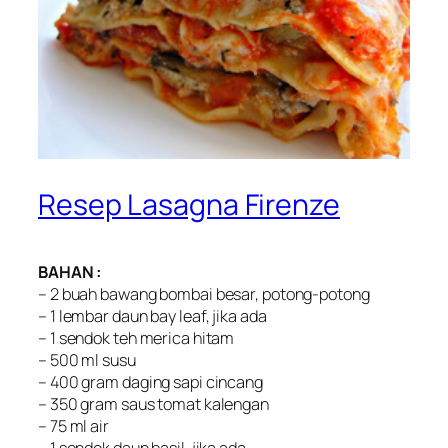
Resep Lasagna Firenze
BAHAN :
– 2 buah bawang bombai besar, potong-potong
– 1 lembar daun bay leaf, jika ada
– 1 sendok teh merica hitam
– 500 ml susu
– 400 gram daging sapi cincang
– 350 gram saus tomat kalengan
– 75 ml air
– 1 sendok daun basil, jika ada