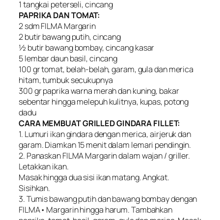
1 tangkai peterseli, cincang
PAPRIKA DAN TOMAT:
2 sdm FILMA Margarin
2 butir bawang putih, cincang
½ butir bawang bombay, cincang kasar
5 lembar daun basil, cincang
100 gr tomat, belah-belah, garam, gula dan merica
hitam, tumbuk secukupnya
300 gr paprika warna merah dan kuning, bakar
sebentar hingga melepuh kulitnya, kupas, potong
dadu
CARA MEMBUAT GRILLED GINDARA FILLET:
1. Lumuri ikan gindara dengan merica, airjeruk dan
garam. Diamkan 15 menit dalam lemari pendingin.
2. Panaskan FILMA Margarin dalam wajan / griller.
Letakkan ikan.
Masak hingga dua sisi ikan matang. Angkat.
Sisihkan.
3. Tumis bawang putih dan bawang bombay dengan
FILMA• Margarin hingga harum. Tambahkan