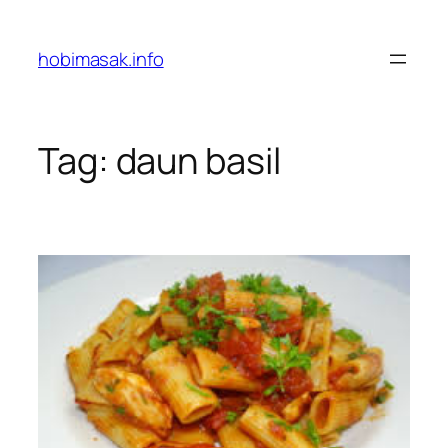
Skip
to
hobimasak.info
content
Tag:
daun basil