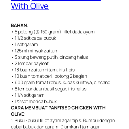
With Olive
BAHAN:
• 5 potong (@ 150 gram) fillet dada ayam
• 1 1/2 sdt cabai bubuk
• 1 sdt garam
• 125 ml minyak zaitun
• 3 siung bawang putih, cincang halus
• 2 lembar bayleaf
• 18 buah zaitun hitam, iris tipis
• 10 buah tomat ceri, potong 2 bagian
• 600 gram tomat rebus, kupas kulitnya, cincang
• 8 lembar daun basil segar, iris halus
• 1 1/4 sdt garam
• 1/2 sdt merica bubuk
CARA MEMBUAT PANFRIED CHICKEN WITH
OLIVE:
1. Pukul-pukul fillet ayam agar tipis. Bumbui dengan
cabai bubuk dan garam. Diamkan 1 jam agar