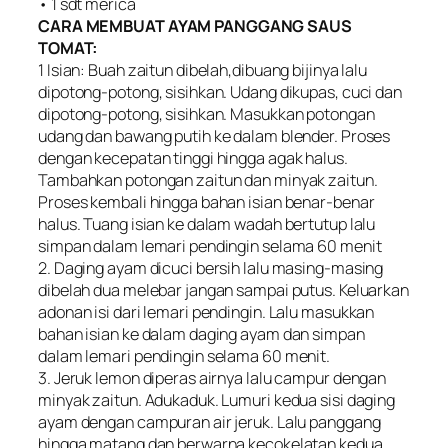
• 1 sdt merica
CARA MEMBUAT AYAM PANGGANG SAUS
TOMAT:
1 Isian: Buah zaitun dibelah,dibuang bijinya lalu
dipotong-potong, sisihkan. Udang dikupas, cuci dan
dipotong-potong, sisihkan. Masukkan potongan
udang dan bawang putih ke dalam blender. Proses
dengan kecepatan tinggi hingga agak halus.
Tambahkan potongan zaitun dan minyak zaitun.
Proses kembali hingga bahan isian benar-benar
halus. Tuang isian ke dalam wadah bertutup lalu
simpan dalam lemari pendingin selama 60 menit
2. Daging ayam dicuci bersih lalu masing-masing
dibelah dua melebar jangan sampai putus. Keluarkan
adonan isi dari lemari pendingin. Lalu masukkan
bahan isian ke dalam daging ayam dan simpan
dalam lemari pendingin selama 60 menit.
3. Jeruk lemon diperas airnya lalu campur dengan
minyak zaitun. Adukaduk. Lumuri kedua sisi daging
ayam dengan campuran air jeruk. Lalu panggang
hingga matang dan berwarna kecokelatan kedua