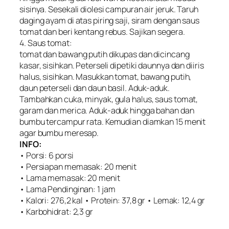
sisinya. Sesekali diolesi campuran air jeruk. Taruh
daging ayam di atas piring saji, siram dengan saus
tomat dan beri kentang rebus. Sajikan segera.
4. Saus tomat:
tomat dan bawang putih dikupas dan dicincang
kasar, sisihkan. Peterseli dipetiki daunnya dan diiris
halus, sisihkan. Masukkan tomat, bawang putih,
daun peterseli dan daun basil. Aduk-aduk.
Tambahkan cuka, minyak, gula halus, saus tomat,
garam dan merica. Aduk-aduk hingga bahan dan
bumbu tercampur rata. Kemudian diamkan 15 menit
agar bumbu meresap.
INFO:
• Porsi: 6 porsi
• Persiapan memasak: 20 menit
• Lama memasak: 20 menit
• Lama Pendinginan: 1 jam
• Kalori: 276,2 kal • Protein: 37,8 gr • Lemak: 12,4 gr
• Karbohidrat: 2,3 gr