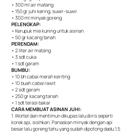
• 300 ml air matang
• 150 gr juhi kering, suwir-suwir
• 300 ml minyak goreng
PELENGKAP:
• Kerupuk mie kuning untuk asinan
• 50 gr kacang tanah
PERENDAM:
• 2 liter air matang
• 3 sdt cuka
• 1 sdt garam
BUMBU:
• 10 bh cabai merah keriting
• 10 buah cabai rawit
• 2 sdt garam
• 250 gr kacang tanah
• 1 sdt terasi bakar
CARA MEMBUAT ASINAN JUHI:
1. Wortel dan mentimun dikupas lalu diiris seperti
korek api, sisihkan. Panaskan minyak dengan api
besar lalu goreng tahu yang sudah dipotong dadu 1,5