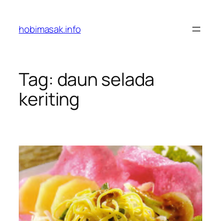
Skip
to
hobimasak.info
content
Tag:
daun selada
keriting