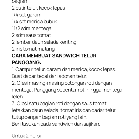
bagian
2 butir telur, kocok lepas
1/4 sdt garam
1/4 sdt merica bubuk
11/2 sdm mentega
2 sdm saus tomat
2 lembar daun selada keriting
2 iris tomat matang
CARA MEMBUAT SANDWICH TELUR
PANGGANG:
1. Campur telur, garam dan merica, kocok lepas.
Buat dadar tebal dari adonan telur.
2. Olesi masing-masing potongan roti dengan
mentega. Panggang sebentar roti hingga mentega
leleh.
3. Olesi satu bagian roti dengan saus tomat,
letakkan daun selada, tomat iris dan dadar telur.
tutup dengan bagian roti yang lain.
Beri tusukan pada sandwich dan sajikan.
Untuk 2 Porsi