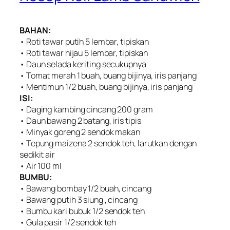
BAHAN:
• Roti tawar putih 5 lembar, tipiskan
• Roti tawar hijau 5 lembar, tipiskan
• Daun selada keriting secukupnya
• Tomat merah 1 buah, buang bijinya, iris panjang
• Mentimun 1/2 buah, buang bijinya, iris panjang
ISI:
• Daging kambing cincang 200 gram
• Daun bawang 2 batang, iris tipis
• Minyak goreng 2 sendok makan
• Tepung maizena 2 sendok teh, larutkan dengan
sedikit air
• Air 100 ml
BUMBU:
• Bawang bombay 1/2 buah, cincang
• Bawang putih 3 siung , cincang
• Bumbu kari bubuk 1/2 sendok teh
• Gula pasir 1/2 sendok teh