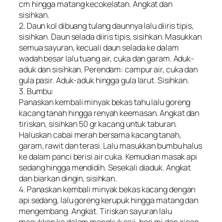
cm hingga matang kecokelatan. Angkat dan
sisihkan.
2. Daun kol dibuang tulang daunnya lalu diiris tipis,
sisihkan. Daun selada diiris tipis, sisihkan. Masukkan
semua sayuran, kecuali daun selada ke dalam
wadah besar lalu tuang air, cuka dan garam. Aduk-
aduk dan sisihkan. Perendam: campur air, cuka dan
gula pasir. Aduk-aduk hingga gula larut. Sisihkan.
3. Bumbu:
Panaskan kembali minyak bekas tahu lalu goreng
kacang tanah hingga renyah keemasan. Angkat dan
tiriskan, sisihkan 50 gr kacang untuk taburan.
Haluskan cabai merah bersama kacang tanah,
garam, rawit dan terasi. Lalu masukkan bumbu halus
ke dalam panci berisi air cuka. Kemudian masak api
sedang hingga mendidih. Sesekali diaduk. Angkat
dan biarkan dingin, sisihkan.
4. Panaskan kembali minyak bekas kacang dengan
api sedang, lalu goreng kerupuk hingga matang dan
mengembang. Angkat. Tiriskan sayuran lalu