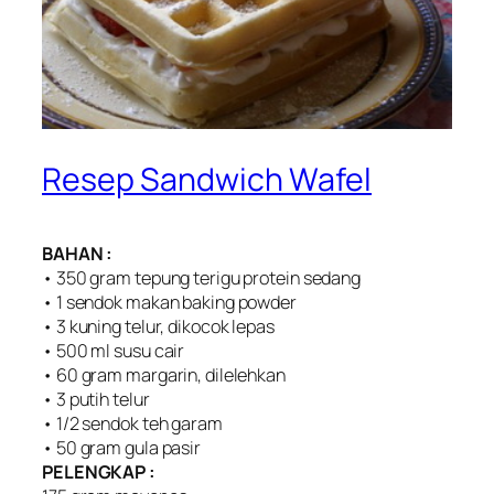
Resep Sandwich Wafel
BAHAN :
• 350 gram tepung terigu protein sedang
• 1 sendok makan baking powder
• 3 kuning telur, dikocok lepas
• 500 ml susu cair
• 60 gram margarin, dilelehkan
• 3 putih telur
• 1/2 sendok teh garam
• 50 gram gula pasir
PELENGKAP :