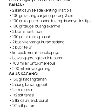
BAHAN:
• 2 ikat daun selada keriting, iris tipis
• 100 gr kacang panjang, potong 3 cm
• 100 gr kol putih, buang tulang daunnya, iris tipis
• 100 gr tauge, buang akarnya
• 2 buah mentimun
• 100 gr mi kuning basah
• 2 buah kentang ukuran sedang
• 3 butir telur
• kerupuk merah secukupnya
• bawang goreng untuk taburan
• 700 ml air untuk merebus
• 200 ml minyak goreng
SAUS KACANG:
• 150 gr kacang tanah
• 2 siung bawang putih
• 1 cm kencur
• 1/2 sdt terasi
• 2 lbr daun jeruk purut
• 1/2 sdt garam