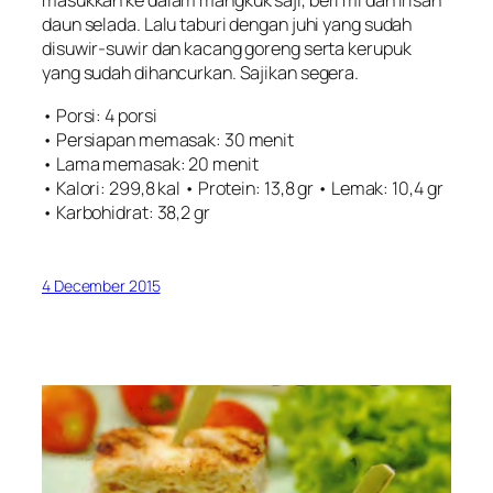
masukkan ke dalam mangkuk saji, beri mi dan irisan
daun selada. Lalu taburi dengan juhi yang sudah
disuwir-suwir dan kacang goreng serta kerupuk
yang sudah dihancurkan. Sajikan segera.
• Porsi: 4 porsi
• Persiapan memasak: 30 menit
• Lama memasak: 20 menit
• Kalori: 299,8 kal • Protein: 13,8 gr • Lemak: 10,4 gr
• Karbohidrat: 38,2 gr
4 December 2015