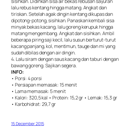
sisihkan. Didihkan sisa air bekas rebusan sayuran
lalu rebus kentang hingga matang. Angkat dan
tiriskan. Setelah agak dingin kentang dikupas dan
dipotong-potong, sisihkan. Panaskan kembali sisa
minyak bekas kacang, lalu goreng kerupuk hingga
matang mengembang. Angkat dan sisihkan. Ambil
beberapa piring saji kecil, lalu susun berturut-turut
kacang panjang, kol, mentimun, tauge dan mi yang
sudah dibilas dengan air dingin.
4. Lalu siram dengan saus kacang dan taburi dengan
bawang goreng. Sajikan segera.
INFO:
• Porsi: 4 porsi
• Persiapan memasak: 15 menit
• Lama memasak: 5 menit
• Kalori: 320,5 kal • Protein: 15,2 gr • Lemak: 15,3 gr
• Karbohidrat: 29,7 gr
15 December 2015