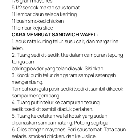
175 gram mayones
5 1/2 sendok makan saus tomat
11 lembar daun selada keriting
11 buah smoked chicken
11 lembar keju slice
CARA MEMBUAT SANDWICH WAFEL :
1. Aduk rata kuning telur, susu cair, dan margarine
leleh.
2. Tuang sedikit-sedikit ke dalam campuran tepung
terigu dan
baking powder yang telah diayak. Sisihkan.
3. Kocok putih telur dan garam sampai setengah
mengembang.
Tambahkan gula pasir sedikitsedikit sambil dikocok
sampai mengembang.
4. Tuang putih telur ke campuran tepung
sedikitsedikit sambil diaduk perlahan.
5. Tuang ke cetakan wafel kotak yang sudah
dipanaskan sampai matang. Potong segitiga.
6. Oles dengan mayones. Beri saus tomat. Tata daun
selada, smoked chicken, dan keju slice.