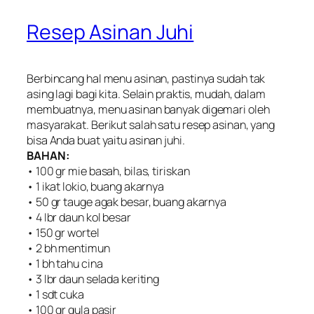
Resep Asinan Juhi
Berbincang hal menu asinan, pastinya sudah tak
asing lagi bagi kita. Selain praktis, mudah, dalam
membuatnya, menu asinan banyak digemari oleh
masyarakat. Berikut salah satu resep asinan, yang
bisa Anda buat yaitu asinan juhi.
BAHAN:
• 100 gr mie basah, bilas, tiriskan
• 1 ikat lokio, buang akarnya
• 50 gr tauge agak besar, buang akarnya
• 4 Ibr daun kol besar
• 150 gr wortel
• 2 bh mentimun
• 1 bh tahu cina
• 3 lbr daun selada keriting
• 1 sdt cuka
• 100 gr gula pasir