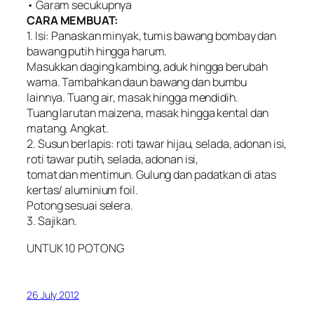
• Garam secukupnya
CARA MEMBUAT:
1. Isi: Panaskan minyak, tumis bawang bombay dan
bawang putih hingga harum.
Masukkan daging kambing, aduk hingga berubah
wama. Tambahkan daun bawang dan bumbu
lainnya. Tuang air, masak hingga mendidih.
Tuang larutan maizena, masak hingga kental dan
matang. Angkat.
2. Susun berlapis: roti tawar hijau, selada, adonan isi,
roti tawar putih, selada, adonan isi,
tomat dan mentimun. Gulung dan padatkan di atas
kertas/ aluminium foil.
Potong sesuai selera.
3. Sajikan.
UNTUK 10 POTONG
26 July 2012