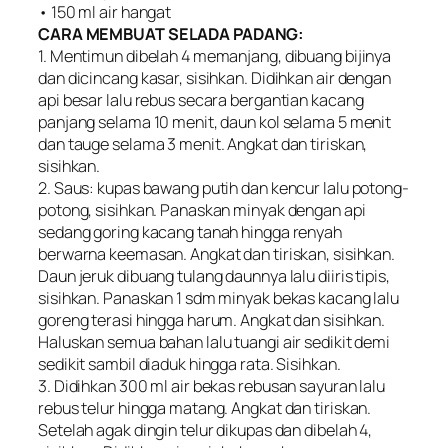
• 150 ml air hangat
CARA MEMBUAT SELADA PADANG:
1. Mentimun dibelah 4 memanjang, dibuang bijinya
dan dicincang kasar, sisihkan. Didihkan air dengan
api besar lalu rebus secara bergantian kacang
panjang selama 10 menit, daun kol selama 5 menit
dan tauge selama 3 menit. Angkat dan tiriskan,
sisihkan.
2. Saus: kupas bawang putih dan kencur lalu potong-
potong, sisihkan. Panaskan minyak dengan api
sedang goring kacang tanah hingga renyah
berwarna keemasan. Angkat dan tiriskan, sisihkan.
Daun jeruk dibuang tulang daunnya lalu diiris tipis,
sisihkan. Panaskan 1 sdm minyak bekas kacang lalu
goreng terasi hingga harum. Angkat dan sisihkan.
Haluskan semua bahan lalu tuangi air sedikit demi
sedikit sambil diaduk hingga rata. Sisihkan.
3. Didihkan 300 ml air bekas rebusan sayuran lalu
rebus telur hingga matang. Angkat dan tiriskan.
Setelah agak dingin telur dikupas dan dibelah 4,