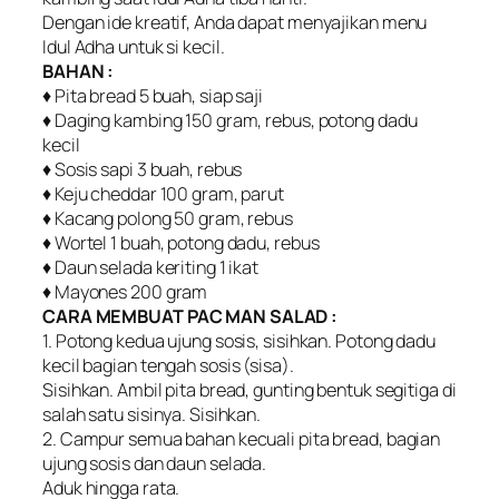
Dengan ide kreatif, Anda dapat menyajikan menu
Idul Adha untuk si kecil.
BAHAN :
♦ Pita bread 5 buah, siap saji
♦ Daging kambing 150 gram, rebus, potong dadu
kecil
♦ Sosis sapi 3 buah, rebus
♦ Keju cheddar 100 gram, parut
♦ Kacang polong 50 gram, rebus
♦ Wortel 1 buah, potong dadu, rebus
♦ Daun selada keriting 1 ikat
♦ Mayones 200 gram
CARA MEMBUAT PAC MAN SALAD :
1. Potong kedua ujung sosis, sisihkan. Potong dadu
kecil bagian tengah sosis (sisa).
Sisihkan. Ambil pita bread, gunting bentuk segitiga di
salah satu sisinya. Sisihkan.
2. Campur semua bahan kecuali pita bread, bagian
ujung sosis dan daun selada.
Aduk hingga rata.