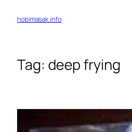
Skip
to
hobimasak.info
content
Tag:
deep frying