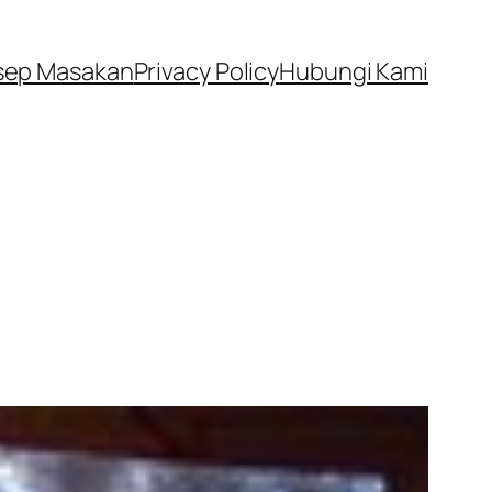
sep Masakan
Privacy Policy
Hubungi Kami