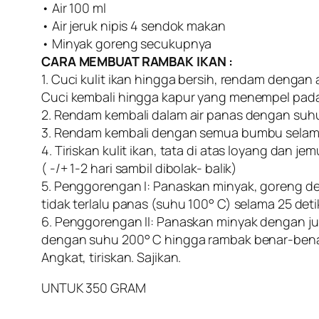
• Air 100 ml
• Air jeruk nipis 4 sendok makan
• Minyak goreng secukupnya
CARA MEMBUAT RAMBAK IKAN :
1. Cuci kulit ikan hingga bersih, rendam dengan a
Cuci kembali hingga kapur yang menempel pada k
2. Rendam kembali dalam air panas dengan suh
3. Rendam kembali dengan semua bumbu selama
4. Tiriskan kulit ikan, tata di atas loyang dan je
( -/+ 1-2 hari sambil dibolak- balik)
5. Penggorengan I: Panaskan minyak, goreng de
tidak terlalu panas (suhu 100° C) selama 25 det
6. Penggorengan II: Panaskan minyak dengan j
dengan suhu 200° C hingga rambak benar-bena
Angkat, tiriskan. Sajikan.
UNTUK 350 GRAM