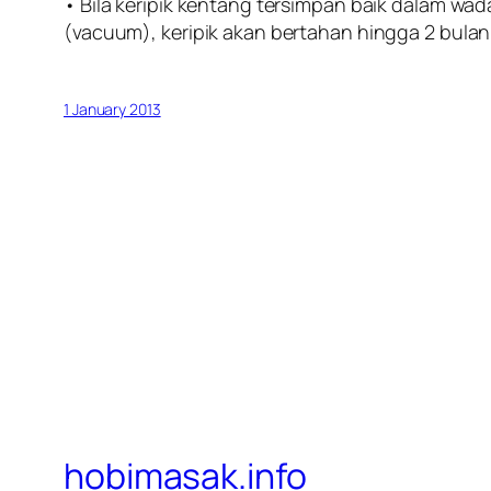
• Bila keripik kentang tersimpan baik dalam wad
(vacuum), keripik akan bertahan hingga 2 bulan
1 January 2013
hobimasak.info