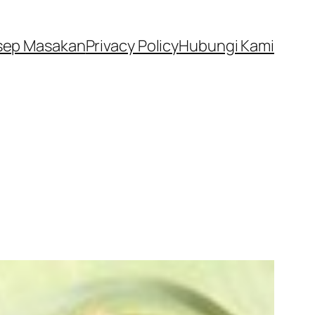
sep Masakan
Privacy Policy
Hubungi Kami