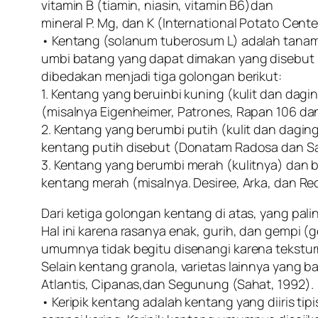
vitamin B (tiamin, niasin, vitamin B6)dan
mineral P. Mg, dan K (International Potato Center
• Kentang (solanum tuberosum L) adalah tanam
umbi batang yang dapat dimakan yang disebut k
dibedakan menjadi tiga golongan berikut:
1. Kentang yang beruinbi kuning (kulit dan dag
(misalnya Eigenheimer, Patrones, Rapan 106 da
2. Kentang yang berumbi putih (kulit dan dagin
kentang putih disebut (Donatam Radosa dan S
3. Kentang yang berumbi merah (kulitnya) dan 
kentang merah (misalnya. Desiree, Arka, dan Re
Dari ketiga golongan kentang di atas, yang pali
Hal ini karena rasanya enak, gurih, dan gempi 
umumnya tidak begitu disenangi karena teksturn
Selain kentang granola, varietas lainnya yang 
Atlantis, Cipanas,dan Segunung (Sahat, 1992).
• Keripik kentang adalah kentang yang diiris ti