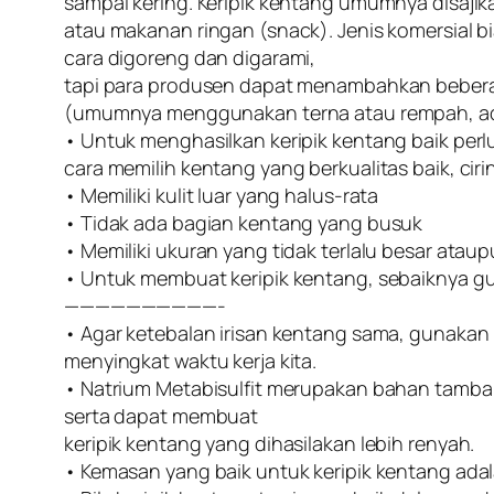
sampai kering. Keripik kentang umumnya disajik
atau makanan ringan (snack). Jenis komersial 
cara digoreng dan digarami,
tapi para produsen dapat menambahkan bebe
(umumnya menggunakan terna atau rempah, adi
• Untuk menghasilkan keripik kentang baik per
cara memilih kentang yang berkualitas baik, ciri
• Memiliki kulit luar yang halus-rata
• Tidak ada bagian kentang yang busuk
• Memiliki ukuran yang tidak terlalu besar atau
• Untuk membuat keripik kentang, sebaiknya gu
——————————-
• Agar ketebalan irisan kentang sama, gunakan raj
menyingkat waktu kerja kita.
• Natrium Metabisulfit merupakan bahan tamb
serta dapat membuat
keripik kentang yang dihasilakan lebih renyah.
• Kemasan yang baik untuk keripik kentang ada