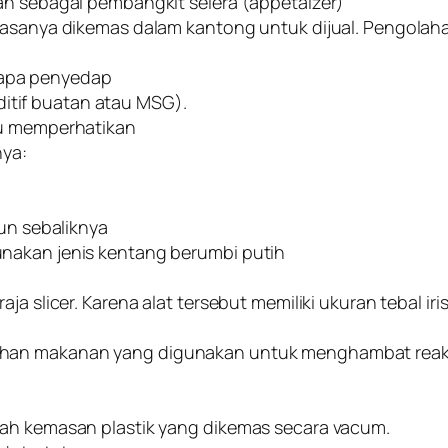
an sebagai pembangkit selera (appetaizer)
biasanya dikemas dalam kantong untuk dijual. Pengolah
rapa penyedap
tif buatan atau MSG).
lu memperhatikan
nya:
pun sebaliknya
nakan jenis kentang berumbi putih
a slicer. Karena alat tersebut memiliki ukuran tebal iris
ahan makanan yang digunakan untuk menghambat reak
lah kemasan plastik yang dikemas secara vacum.