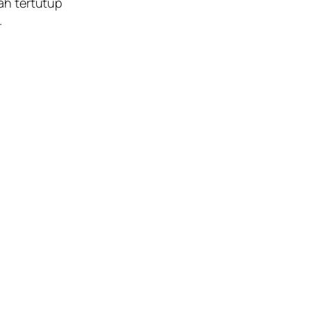
ah tertutup
.