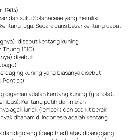
, 1984).
an dari suku Solanaceae yang memiliki
entang juga. Secara garis besar kentang dapat
ingnya), disebut kentang kuning
n Thung 151C)
gnya) disebut
abago)
berdaging kuning yang biasanya disebut
d Pontiac)
ng digemari adalah kentang kuning (granola).
(gembus). Kentang putih dan merah
ya agak lunak (lembek) dan sedikit berair.
banyak ditanam di Indonesia adalah kentang
pis dan digoreng (deep fried) atau dipanggang