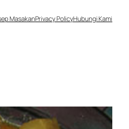
sep Masakan
Privacy Policy
Hubungi Kami