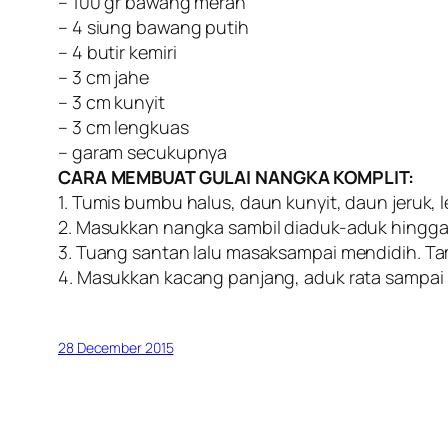
– 100 gr bawang merah
– 4 siung bawang putih
– 4 butir kemiri
– 3 cm jahe
– 3 cm kunyit
– 3 cm lengkuas
– garam secukupnya
CARA MEMBUAT GULAI NANGKA KOMPLIT:
1. Tumis bumbu halus, daun kunyit, daun jeruk,
2. Masukkan nangka sambil diaduk-aduk hingga 
3. Tuang santan lalu masaksampai mendidih. T
4. Masukkan kacang panjang, aduk rata sampa
28 December 2015