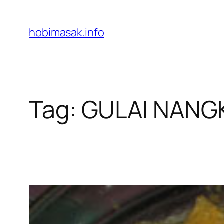
Skip
to
hobimasak.info
content
Tag:
GULAI NANG