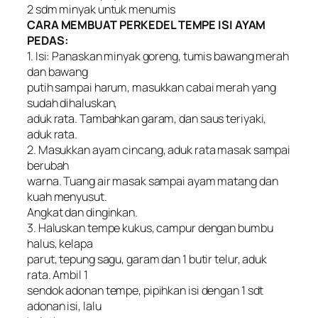
2 sdm minyak untuk menumis
CARA MEMBUAT PERKEDEL TEMPE ISI AYAM
PEDAS:
1. Isi: Panaskan minyak goreng, tumis bawang merah
dan bawang
putih sampai harum, masukkan cabai merah yang
sudah dihaluskan,
aduk rata. Tambahkan garam, dan saus teriyaki,
aduk rata.
2. Masukkan ayam cincang, aduk rata masak sampai
berubah
warna. Tuang air masak sampai ayam matang dan
kuah menyusut.
Angkat dan dinginkan.
3. Haluskan tempe kukus, campur dengan bumbu
halus, kelapa
parut, tepung sagu, garam dan 1 butir telur, aduk
rata. Ambil 1
sendok adonan tempe, pipihkan isi dengan 1 sdt
adonan isi, lalu