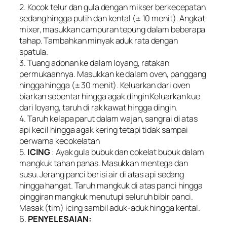
2. Kocok telur dan gula dengan mikser berkecepatan
sedang hingga putih dan kental (± 10 menit). Angkat
mixer, masukkan campuran tepung dalam beberapa
tahap. Tambahkan minyak aduk rata dengan
spatula.
3. Tuang adonan ke dalam loyang, ratakan
permukaannya. Masukkan ke dalam oven, panggang
hingga hingga (± 30 menit). Keluarkan dari oven
biarkan sebentar hingga agak dingin Keluarkan kue
dari loyang, taruh di rak kawat hingga dingin.
4. Taruh kelapa parut dalam wajan, sangrai di atas
api kecil hingga agak kering tetapi tidak sampai
berwarna kecokelatan
5.
ICING
: Ayak gula bubuk dan cokelat bubuk dalam
mangkuk tahan panas. Masukkan mentega dan
susu. Jerang panci berisi air di atas api sedang
hingga hangat. Taruh mangkuk di atas panci hingga
pinggiran mangkuk menutupi seluruh bibir panci.
Masak (tim) icing sambil aduk-aduk hingga kental.
6.
PENYELESAIAN: