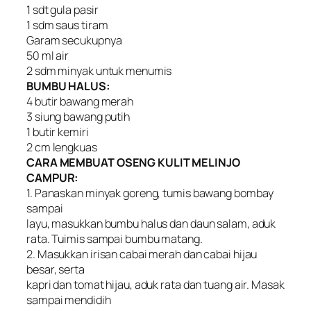
1 sdt gula pasir
1 sdm saus tiram
Garam secukupnya
50 ml air
2 sdm minyak untuk menumis
BUMBU HALUS:
4 butir bawang merah
3 siung bawang putih
1 butir kemiri
2 cm lengkuas
CARA MEMBUAT OSENG KULIT MELINJO
CAMPUR:
1. Panaskan minyak goreng, tumis bawang bombay
sampai
layu, masukkan bumbu halus dan daun salam, aduk
rata. Tuimis sampai bumbu matang.
2. Masukkan irisan cabai merah dan cabai hijau
besar, serta
kapri dan tomat hijau, aduk rata dan tuang air. Masak
sampai mendidih