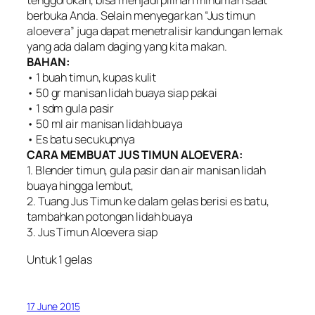
tenggorokan, bisa menjadi pilihan minuman saat
berbuka Anda. Selain menyegarkan “Jus timun
aloevera” juga dapat menetralisir kandungan lemak
yang ada dalam daging yang kita makan.
BAHAN:
• 1 buah timun, kupas kulit
• 50 gr manisan lidah buaya siap pakai
• 1 sdm gula pasir
• 50 ml air manisan lidah buaya
• Es batu secukupnya
CARA MEMBUAT JUS TIMUN ALOEVERA:
1. Blender timun, gula pasir dan air manisan lidah
buaya hingga lembut,
2. Tuang Jus Timun ke dalam gelas berisi es batu,
tambahkan potongan lidah buaya
3. Jus Timun Aloevera siap
Untuk 1 gelas
17 June 2015