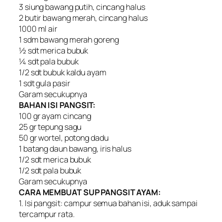
3 siung bawang putih, cincang halus
2 butir bawang merah, cincang halus
1000 ml air
1 sdm bawang merah goreng
½ sdt merica bubuk
¼ sdt pala bubuk
1/2 sdt bubuk kaldu ayam
1 sdt gula pasir
Garam secukupnya
BAHAN ISI PANGSIT:
100 gr ayam cincang
25 gr tepung sagu
50 gr wortel, potong dadu
1 batang daun bawang, iris halus
1/2 sdt merica bubuk
1/2 sdt pala bubuk
Garam secukupnya
CARA MEMBUAT SUP PANGSIT AYAM:
1. Isi pangsit: campur semua bahan isi, aduk sampai
tercampur rata.