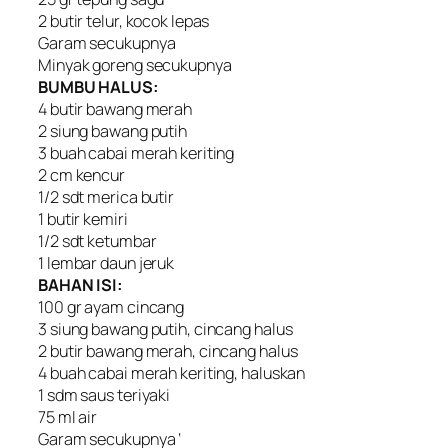
2 butir telur, kocok lepas
Garam secukupnya
Minyak goreng secukupnya
BUMBU HALUS:
4 butir bawang merah
2 siung bawang putih
3 buah cabai merah keriting
2 cm kencur
1/2 sdt merica butir
1 butir kemiri
1/2 sdt ketumbar
1 lembar daun jeruk
BAHAN ISI:
100 gr ayam cincang
3 siung bawang putih, cincang halus
2 butir bawang merah, cincang halus
4 buah cabai merah keriting, haluskan
1 sdm saus teriyaki
75 ml air
Garam secukupnya ‘