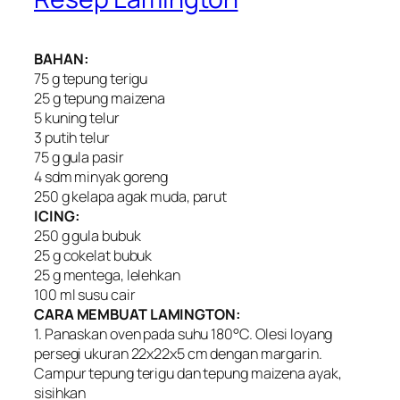
BAHAN:
75 g tepung terigu
25 g tepung maizena
5 kuning telur
3 putih telur
75 g gula pasir
4 sdm minyak goreng
250 g kelapa agak muda, parut
ICING:
250 g gula bubuk
25 g cokelat bubuk
25 g mentega, lelehkan
100 ml susu cair
CARA MEMBUAT LAMINGTON:
1. Panaskan oven pada suhu 180°C. Olesi loyang
persegi ukuran 22x22x5 cm dengan margarin.
Campur tepung terigu dan tepung maizena ayak,
sisihkan