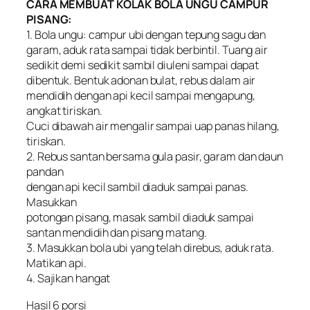
CARA MEMBUAT KOLAK BOLA UNGU CAMPUR
PISANG:
1. Bola ungu: campur ubi dengan tepung sagu dan
garam, aduk rata sampai tidak berbintil. Tuang air
sedikit demi sedikit sambil diuleni sampai dapat
dibentuk. Bentuk adonan bulat, rebus dalam air
mendidih dengan api kecil sampai mengapung,
angkat tiriskan.
Cuci dibawah air mengalir sampai uap panas hilang,
tiriskan.
2. Rebus santan bersama gula pasir, garam dan daun
pandan
dengan api kecil sambil diaduk sampai panas.
Masukkan
potongan pisang, masak sambil diaduk sampai
santan mendidih dan pisang matang.
3. Masukkan bola ubi yang telah direbus, aduk rata.
Matikan api.
4. Sajikan hangat
Hasil 6 porsi