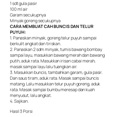
1 sdt gula pasir
100 ml air
Garam secukupnya
Minyak goreng secukupnya
CARA MEMBUAT CAH BUNCIS DAN TELUR
PUYUH:
1. Panaskan minyak, goreng telur puyuh sampai
berkulit angkat dan tiriskan.
2. Panaskan 2 sdm minyak, tumis bawang bombay
sampai layu, masukkan bawang merah dan bawang
putih, aduk rata. Masukkan irisan cabai merah,
masak sampai layu lalu tuangkan air.
3. Masukkan buncis, tambahkan garam, gula pasir.
Dan saus tiram, aduk rata. Masak sampai buncis
matang. Lalu masukkan telur puyuh goreng, aduk
rata. Masak sampai bumbu meresap dan kuah
menyusut, lalu angkat.
4. Sajikan.
Hasil 3 Porsi