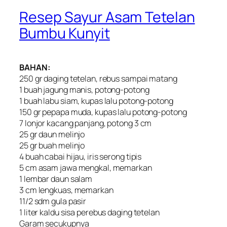
Resep Sayur Asam Tetelan
Bumbu Kunyit
BAHAN:
250 gr daging tetelan, rebus sampai matang
1 buah jagung manis, potong-potong
1 buah labu siam, kupas lalu potong-potong
150 gr pepapa muda, kupas lalu potong-potong
7 lonjor kacang panjang, potong 3 cm
25 gr daun melinjo
25 gr buah melinjo
4 buah cabai hijau, iris serong tipis
5 cm asam jawa mengkal, memarkan
1 lembar daun salam
3 cm lengkuas, memarkan
11/2 sdm gula pasir
1 liter kaldu sisa perebus daging tetelan
Garam secukupnya