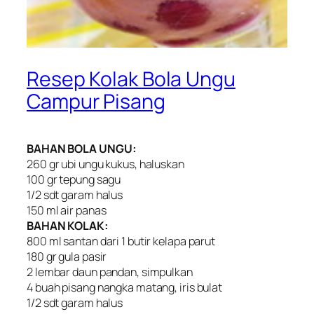
Resep Kolak Bola Ungu
Campur Pisang
BAHAN BOLA UNGU:
260 gr ubi ungu kukus, haluskan
100 gr tepung sagu
1/2 sdt garam halus
150 ml air panas
BAHAN KOLAK:
800 ml santan dari 1 butir kelapa parut
180 gr gula pasir
2 lembar daun pandan, simpulkan
4 buah pisang nangka matang, iris bulat
1/2 sdt garam halus