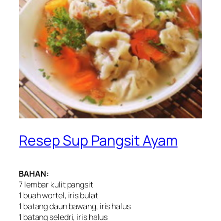
Resep Sup Pangsit Ayam
BAHAN:
7 lembar kulit pangsit
1 buah wortel, iris bulat
1 batang daun bawang, iris halus
1 batang seledri, iris halus