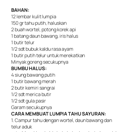
BAHAN:
12 lembar kulit lumpia
150 gr tahu putih, haluskan
2 buah wortel, potong korek api
1 batang daun bawang, iris halus
1 butir telur
1/2 sdt bubuk kaldu rasa ayam
1 butir putih telur untuk merekatkan
Minyak goreng secukupnya
BUMBU HALUS:
4 siung bawang putih
1 butir bawang merah
2 butir kemiri sangrai
1/2 sdt merica butir
1/2 sdt gula pasir
Garam secukupnya
CARA MEMBUAT LUMPIA TAHU SAYURAN:
1. Campur tahu dengan wortel, daun bawang dan
telur aduk