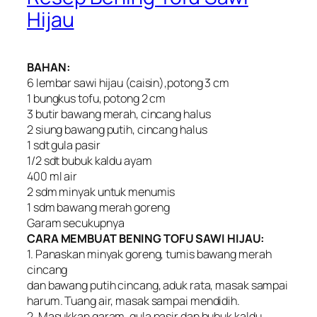
Hijau
BAHAN:
6 lembar sawi hijau (caisin),potong 3 cm
1 bungkus tofu, potong 2 cm
3 butir bawang merah, cincang halus
2 siung bawang putih, cincang halus
1 sdt gula pasir
1/2 sdt bubuk kaldu ayam
400 ml air
2 sdm minyak untuk menumis
1 sdm bawang merah goreng
Garam secukupnya
CARA MEMBUAT BENING TOFU SAWI HIJAU:
1. Panaskan minyak goreng, tumis bawang merah
cincang
dan bawang putih cincang, aduk rata, masak sampai
harum. Tuang air, masak sampai mendidih.
2. Masukkan garam, gula pasir dan bubuk kaldu