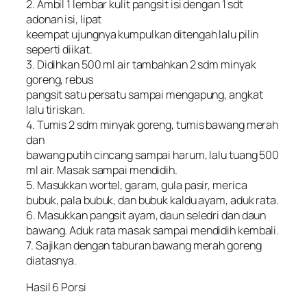
2. Ambil 1 lembar kulit pangsit isi dengan 1 sdt
adonan isi, Iipat
keempat ujungnya kumpulkan ditengah lalu pilin
seperti diikat.
3. Didihkan 500 ml air tambahkan 2 sdm minyak
goreng, rebus
pangsit satu persatu sampai mengapung, angkat
lalu tiriskan.
4. Tumis 2 sdm minyak goreng, tumis bawang merah
dan
bawang putih cincang sampai harum, lalu tuang 500
ml air. Masak sampai mendidih.
5. Masukkan wortel, garam, gula pasir, merica
bubuk, pala bubuk, dan bubuk kaldu ayam, aduk rata.
6. Masukkan pangsit ayam, daun seledri dan daun
bawang. Aduk rata masak sampai mendidih kembali.
7. Sajikan dengan taburan bawang merah goreng
diatasnya.
Hasil 6 Porsi