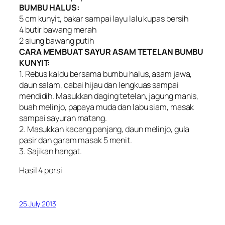
BUMBU HALUS:
5 cm kunyit, bakar sampai layu lalu kupas bersih
4 butir bawang merah
2 siung bawang putih
CARA MEMBUAT SAYUR ASAM TETELAN BUMBU
KUNYIT:
1. Rebus kaldu bersama bumbu halus, asam jawa,
daun salam, cabai hijau dan lengkuas sampai
mendidih. Masukkan daging tetelan, jagung manis,
buah melinjo, papaya muda dan labu siam, masak
sampai sayuran matang.
2. Masukkan kacang panjang, daun melinjo, gula
pasir dan garam masak 5 menit.
3. Sajikan hangat.
Hasil 4 porsi
25 July 2013