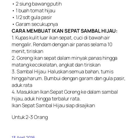
• 2 siung bawang putih
• 1 buah tomat hijau
• 1/2 sdt gula pasir
• Garam secukupnya
CARA MEMBUAT IKAN SEPAT SAMBAL HIJAU:
1. Kupas kulit luar ikan sepat, cuci di bawah air
mengalir. Rendam dengan air panas selama 10
menit, tiriskan
2. Goreng ikan sepat dalam minyak panas hingga
matang kecokelatan, angkat dan tiriskan
3. Sambal Hijau: Haluskan semua bahan, tumis
hingga harum. Bumbui dengan garam dan gula pasir,
aduk rata
4. Masukkan Ikan Sepat Goreng ke dalam sambal
hijau, aduk hingga terbalur rata.
Ikan Sepat Sambal Hijau siap disajikan
Untuk 2-3 Orang
13 April 2016