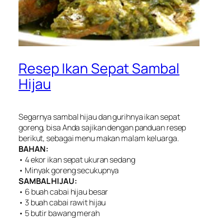
Resep Ikan Sepat Sambal
Hijau
Segarnya sambal hijau dan gurihnya ikan sepat
goreng, bisa Anda sajikan dengan panduan resep
berikut, sebagai menu makan malam keluarga.
BAHAN:
• 4 ekor ikan sepat ukuran sedang
• Minyak goreng secukupnya
SAMBAL HIJAU:
• 6 buah cabai hijau besar
• 3 buah cabai rawit hijau
• 5 butir bawang merah