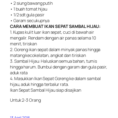
• 2 siung bawang putih
• 1 buah tomat hijau
• 1/2 sdt gula pasir
• Garam secukupnya
CARA MEMBUAT IKAN SEPAT SAMBAL HIJAU:
1. Kupas kulit luar ikan sepat, cuci di bawah air
mengalir. Rendam dengan air panas selama 10
menit, tiriskan
2. Goreng ikan sepat dalam minyak panas hingga
matang kecokelatan, angkat dan tiriskan
3. Sambal Hijau: Haluskan semua bahan, tumis
hingga harum. Bumbui dengan garam dan gula pasir,
aduk rata
4. Masukkan Ikan Sepat Goreng ke dalam sambal
hijau, aduk hingga terbalur rata.
Ikan Sepat Sambal Hijau siap disajikan
Untuk 2-3 Orang
13 April 2016