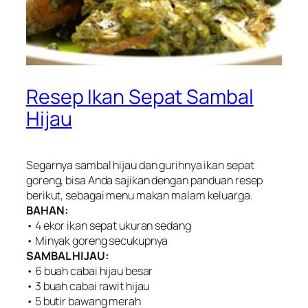
Resep Ikan Sepat Sambal
Hijau
Segarnya sambal hijau dan gurihnya ikan sepat
goreng, bisa Anda sajikan dengan panduan resep
berikut, sebagai menu makan malam keluarga.
BAHAN:
• 4 ekor ikan sepat ukuran sedang
• Minyak goreng secukupnya
SAMBAL HIJAU:
• 6 buah cabai hijau besar
• 3 buah cabai rawit hijau
• 5 butir bawang merah