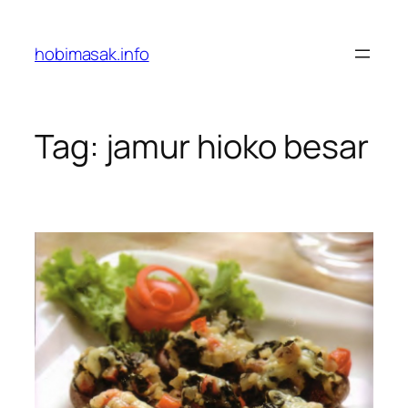
Skip
to
hobimasak.info
content
Tag:
jamur hioko besar