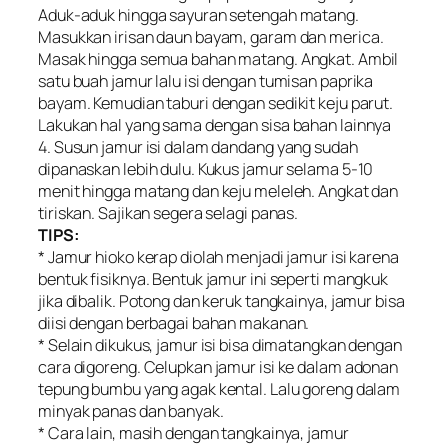
Aduk-aduk hingga sayuran setengah matang.
Masukkan irisan daun bayam, garam dan merica.
Masak hingga semua bahan matang. Angkat. Ambil
satu buah jamur lalu isi dengan tumisan paprika
bayam. Kemudian taburi dengan sedikit keju parut.
Lakukan hal yang sama dengan sisa bahan lainnya
4. Susun jamur isi dalam dandang yang sudah
dipanaskan lebih dulu. Kukus jamur selama 5-10
menit hingga matang dan keju meleleh. Angkat dan
tiriskan. Sajikan segera selagi panas.
TIPS:
* Jamur hioko kerap diolah menjadi jamur isi karena
bentuk fisiknya. Bentuk jamur ini seperti mangkuk
jika dibalik. Potong dan keruk tangkainya, jamur bisa
diisi dengan berbagai bahan makanan.
* Selain dikukus, jamur isi bisa dimatangkan dengan
cara digoreng. Celupkan jamur isi ke dalam adonan
tepung bumbu yang agak kental. Lalu goreng dalam
minyak panas dan banyak.
* Cara lain, masih dengan tangkainya, jamur