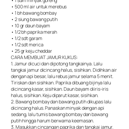
• 1 sdm minyak goreng
• 500 ml air untuk merebus
• 1 bh bawang bombay
• 2 siung bawang putih
• 10 gr daun bayam
• 1/2 bh paprika merah
• 1/2 sdt garam
• 1/2 sdt merica
• 25 gr keju cheddar
CARA MEMBUAT JAMUR KUKUS:
1. Jamur dicuci dan dipotong tangkainya. Lalu
tangkai jamur dicincang halus, sisihkan. Didihkan air
dengan api besar, lalu rebus jamur selama 5 menit.
Tiriskan dan sisihkan. Paprika dibuang bijinya lalu
dicincang kasar, sisihkan. Daun bayam diiris-iris
halus, sisihkan. Keju diparut kasar, sisihkan.
2. Bawang bombay dan bawang putih dikupas lalu
dicincang halus. Panaskan minyak dengan api
sedang, lalu tumis bawang bombay dan bawang
putih hingga harum berwarna keemasan.
3. Masukkan cincangan paprika dan tangkai jamur.