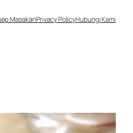
sep Masakan
Privacy Policy
Hubungi Kami