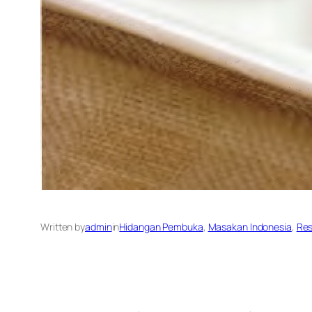
Written by
admin
in
Hidangan Pembuka
, 
Masakan Indonesia
, 
Re