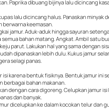
an. Paprika dibuang bijinya lalu dicincang kasar
upas lalu dicincang halus. Panaskan minyak d
m berwarna keemasan.
gkai jamur. Aduk-aduk hingga sayuran seteng
 semua bahan matang. Angkat. Ambil satu buah
keju parut. Lakukan hal yang sama dengan sis
sudah dipanaskan lebih dulu. Kukus jamur sel
gera selagi panas.
 isi karena bentuk fisiknya. Bentuk jamur ini s
gan berbagai bahan makanan.
angkan dengan cara digoreng. Celupkan jamur 
panas dan banyak.
jamur dicelupkan ke dalam kocokan telur dan