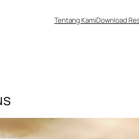
Tentang Kami
Download Re
us