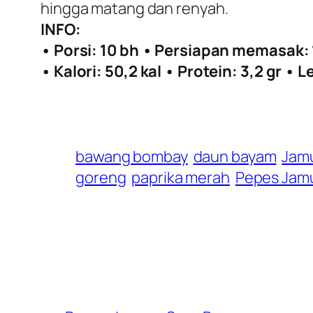
hingga matang dan renyah.
INFO:
• Porsi: 10 bh • Persiapan memasak:
• Kalori: 50,2 kal • Protein: 3,2 gr • 
bawang bombay
daun bayam
Jam
goreng
paprika merah
Pepes Jam