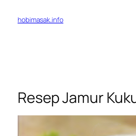
Skip
to
hobimasak.info
content
Resep Jamur Kuk