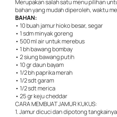
Merupakan salah satu menu pilihan unt
bahan yang mudah diperoleh, waktu mem
BAHAN:
• 10 buah jamur hioko besar, segar
• 1 sdm minyak goreng
• 500 ml air untuk merebus
• 1 bh bawang bombay
• 2 siung bawang putih
• 10 gr daun bayam
• 1/2 bh paprika merah
• 1/2 sdt garam
• 1/2 sdt merica
• 25 gr keju cheddar
CARA MEMBUAT JAMUR KUKUS:
1. Jamur dicuci dan dipotong tangkainya.