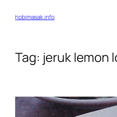
Skip
to
hobimasak.info
content
Tag:
jeruk lemon l