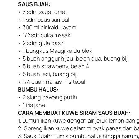
SAUS BUAH:
• 3 sdm saus tomat
• 1 sdm saus sambal
• 300 ml air kaldu ayam
• 1/2 sdt cuka masak
• 2 sdm gula pasir
• 1 bungkus Maggi kaldu blok
• 5 buah anggur hijau, belah dua, buang biji
• 5 buah strawberry, belah 4
• 5 buah leci, buang biji
• 1/4 buah nanas, iris tebal
BUMBU HALUS:
• 2 siung bawang putih
• 1 iris jahe
CARA MEMBUAT KUWE SIRAM SAUS BUAH:
1. Lumuri ikan kuwe dengan air jeruk lemon dan
2. Goreng ikan kuwe dalam minyak panas dan ba
3. Saus Buah: Tumis bumbuhalus hingga harum,