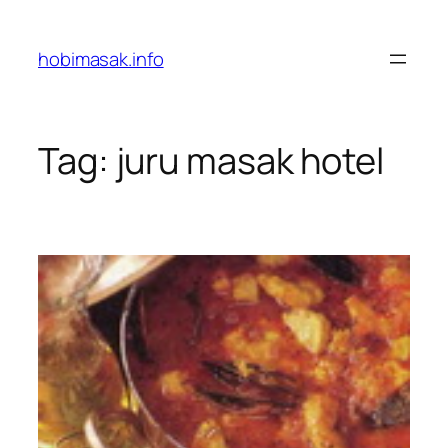
Skip
to
hobimasak.info
content
Tag:
juru masak hotel