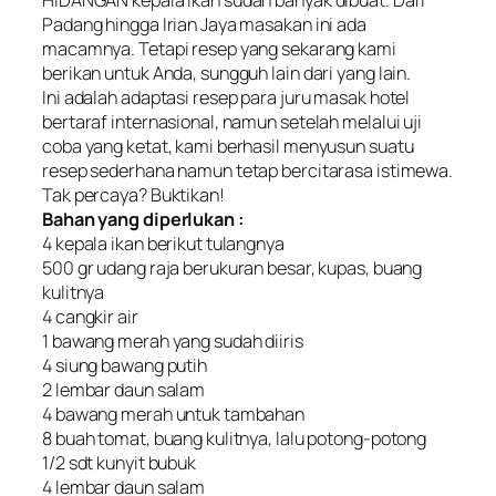
Padang hingga Irian Jaya masakan ini ada
macamnya. Tetapi resep yang sekarang kami
berikan untuk Anda, sungguh lain dari yang lain.
Ini adalah adaptasi resep para juru masak hotel
bertaraf internasional, namun setelah melalui uji
coba yang ketat, kami berhasil menyusun suatu
resep sederhana namun tetap bercitarasa istimewa.
Tak percaya? Buktikan!
Bahan yang diperlukan :
4 kepala ikan berikut tulangnya
500 gr udang raja berukuran besar, kupas, buang
kulitnya
4 cangkir air
1 bawang merah yang sudah diiris
4 siung bawang putih
2 lembar daun salam
4 bawang merah untuk tambahan
8 buah tomat, buang kulitnya, lalu potong-potong
1/2 sdt kunyit bubuk
4 lembar daun salam