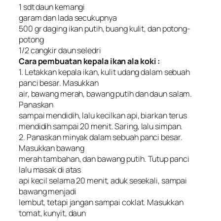
1 sdt daun kemangi
garam dan lada secukupnya
500 gr daging ikan putih, buang kulit, dan potong-
potong
1/2 cangkir daun seledri
Cara pembuatan kepala ikan ala koki :
1. Letakkan kepala ikan, kulit udang dalam sebuah
panci besar. Masukkan
air, bawang merah, bawang putih dan daun salam.
Panaskan
sampai mendidih, lalu kecilkan api, biarkan terus
mendidih sampai 20 menit. Saring, lalu simpan.
2. Panaskan minyak dalam sebuah panci besar.
Masukkan bawang
merah tambahan, dan bawang putih. Tutup panci
lalu masak di atas
api kecil selama 20 menit, aduk sesekali, sampai
bawang menjadi
lembut, tetapi jangan sampai coklat. Masukkan
tomat, kunyit, daun