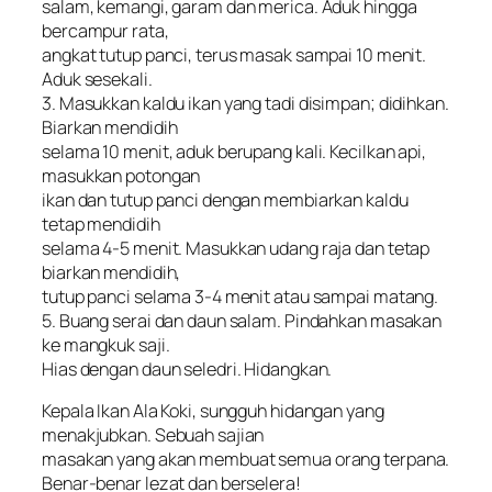
salam, kemangi, garam dan merica. Aduk hingga
bercampur rata,
angkat tutup panci, terus masak sampai 10 menit.
Aduk sesekali.
3. Masukkan kaldu ikan yang tadi disimpan; didihkan.
Biarkan mendidih
selama 10 menit, aduk berupang kali. Kecilkan api,
masukkan potongan
ikan dan tutup panci dengan membiarkan kaldu
tetap mendidih
selama 4-5 menit. Masukkan udang raja dan tetap
biarkan mendidih,
tutup panci selama 3-4 menit atau sampai matang.
5. Buang serai dan daun salam. Pindahkan masakan
ke mangkuk saji.
Hias dengan daun seledri. Hidangkan.
Kepala Ikan Ala Koki, sungguh hidangan yang
menakjubkan. Sebuah sajian
masakan yang akan membuat semua orang terpana.
Benar-benar lezat dan berselera!