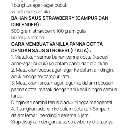
1 bungkus agar-agar bubuk
½ sdt esens vanila
BAHAN SAUS STRAWBERRY (CAMPUR DAN
DIBLENDER) :
500 gram strawberry 100 gram gula
50 ml jus lemon
CARA MEMBUAT VANILLA PANNA COTTA
DENGAN SAUS STROBERI (ITALIA) :
1. Masukkan semua bahan panna cotta (kecuali
agar-agar bubuk) ke dalam panci dan didihkan.
2. Masukkan bubuk agar-agar ke dalam air dingin,
aduk hingga tercampur rata.
3. Masukkan larutan agar-agar ke dalam rebusan
panna cotta, masak dengan api kecil hingga semua
larut.
Dinginkan sambil terus diaduk hingga mengental.
4. Tuangkan adonan ke dalam cetakan. Simpan
dalam lemari pendingin selama 4 jam.
Siap disajikan dengan saus strawberry di atasnya.