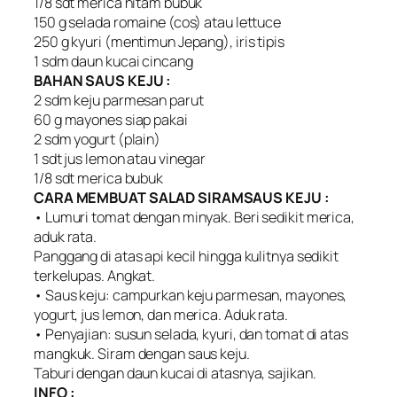
1/8 sdt merica hitam bubuk
150 g selada romaine (cos) atau lettuce
250 g kyuri (mentimun Jepang), iris tipis
1 sdm daun kucai cincang
BAHAN SAUS KEJU :
2 sdm keju parmesan parut
60 g mayones siap pakai
2 sdm yogurt (plain)
1 sdt jus lemon atau vinegar
1/8 sdt merica bubuk
CARA MEMBUAT SALAD SIRAMSAUS KEJU :
• Lumuri tomat dengan minyak. Beri sedikit merica,
aduk rata.
Panggang di atas api kecil hingga kulitnya sedikit
terkelupas. Angkat.
• Saus keju: campurkan keju parmesan, mayones,
yogurt, jus lemon, dan merica. Aduk rata.
• Penyajian: susun selada, kyuri, dan tomat di atas
mangkuk. Siram dengan saus keju.
Taburi dengan daun kucai di atasnya, sajikan.
INFO :