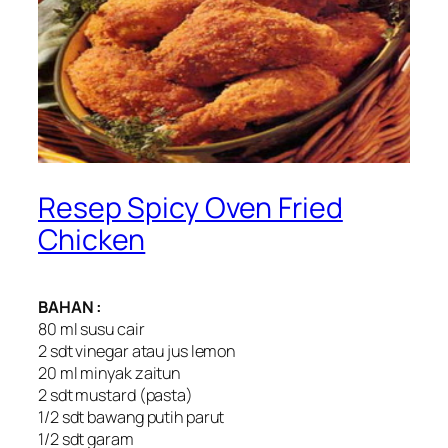
Resep Spicy Oven Fried
Chicken
BAHAN :
80 ml susu cair
2 sdt vinegar atau jus lemon
20 ml minyak zaitun
2 sdt mustard (pasta)
1/2 sdt bawang putih parut
1/2 sdt garam