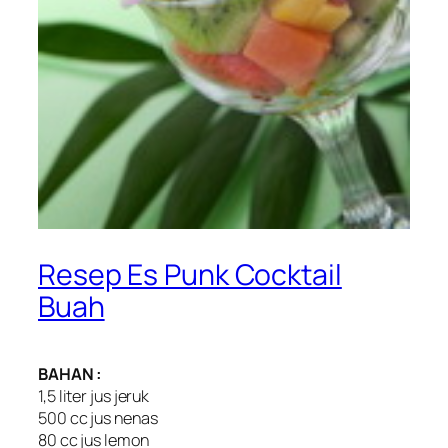
Resep Es Punk Cocktail
Buah
BAHAN :
1,5 liter jus jeruk
500 cc jus nenas
80 cc jus lemon