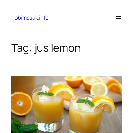
Skip
to
hobimasak.info
content
Tag:
jus lemon