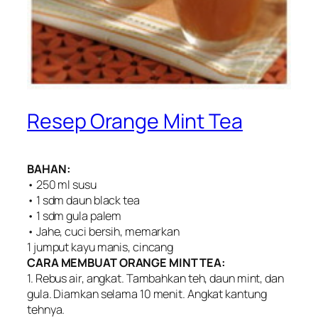
Resep Orange Mint Tea
BAHAN:
• 250 ml susu
• 1 sdm daun black tea
• 1 sdm gula palem
• Jahe, cuci bersih, memarkan
1 jumput kayu manis, cincang
CARA MEMBUAT ORANGE MINT TEA:
1. Rebus air, angkat. Tambahkan teh, daun mint, dan
gula. Diamkan selama 10 menit. Angkat kantung
tehnya.