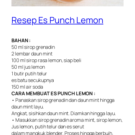
Resep Es Punch Lemon
BAHAN :
50 ml sirop grenadin
2 lembar daun mint
100 ml sirop rasa lemon, siap beli
50 ml jus lemon
1 butir putih telur
es batu secukupnya
150 ml air soda
CARA MEMBUAT ES PUNCH LEMON :
• Panaskan sirop grenadin dan daun mint hingga
daun mint layu.
Angkat, sisihkan daun mint. Diamkan hingga layu.
• Masukkan sirop grenadin aroma mint, sirop lemon,
Jus lemon, putih telur dan es serut
dalam mangkuk blender. Proses hingga berbuih.