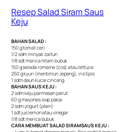
Resep Salad Siram Saus
Keju
BAHAN SALAD :
150 g tomat ceri
1/2 sdm minyak zaitun
1/8 sdt merica hitam bubuk
150 g selada romaine (cos) atau lettuce
250 g kyuri (mentimun Jepang), iris tipis
1 sdm daun kucai cincang
BAHAN SAUS KEJU :
2 sdm keju parmesan parut
60 g mayones siap pakai
2 sdm yogurt (plain)
1 sdt jus lemon atau vinegar
1/8 sdt merica bubuk
CARA MEMBUAT SALAD SIRAMSAUS KEJU :