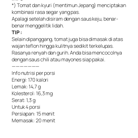
*) Tomat dan kyuri (mentimun Jepang) menciptakan
kombinasi rasa segar yang pas.
Apalagi setelah disiram dengan saus keju, benar-
benar menggelitik lidah.
TIP :
Selain dipanggang, tomat juga bisa dimasak di atas
wajan teflon hingga kulitnya sedikit terkelupas.
Rasanya renyah dan gurih. Anda bisa mencocolnya
dengan saus chili atau mayones siap pakai.
———————
Info nutrisi per porsi
Energi: 170 kalori
Lemak: 14,7 g
Kolesterol: 16,3 mg
Serat: 1,3 g
Untuk 4 porsi
Persiapan: 15 menit
Memasak: 20 menit