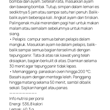
bombai dan ayam. Setelah rata, masukkan ayam
dan bawang bombai. Tutup, simpan dalam lemari es
sedikitnya 5 jam atau sampai satu hari penuh. Balik-
balik ayam beberapa kali. Angkat ayam dan tiriskan.
Paling enak mulai merendam pagi hari untuk makan
malam atau semalam sebelumnya untuk makan
siang.
• Pelapis: campur semua bahan pelapis dalam
mangkuk. Masukkan ayam ke dalam pelapis, balik-
balik sampai semua bagian terselimuti dengan
tepung panir. Tata di atas rak kawat yang telah
disiapkan, bagian berkulit di atas. Diamkan selama
30 menit agar tepung panir tidak lepas.
• Memanggang: panaskan oven hingga 200 °C.
Basahi ayam dengan mentega leleh. Panggang
hingga matang selama 50 menit, sambil dibalik
sekali. Sajikan hangat atau panas.
————————–
Info nutrisi per porsi
Energi: 536,8 kalori
Lemak: 40,3 g