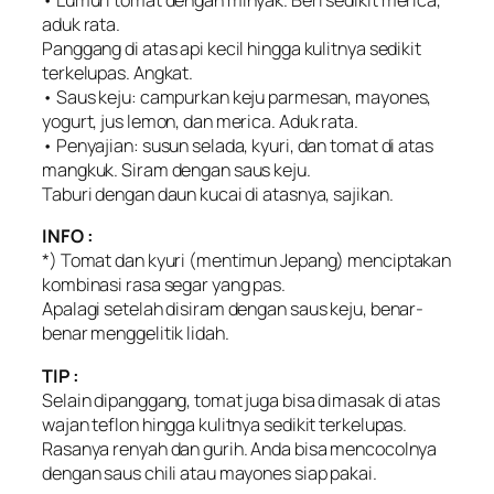
• Lumuri tomat dengan minyak. Beri sedikit merica,
aduk rata.
Panggang di atas api kecil hingga kulitnya sedikit
terkelupas. Angkat.
• Saus keju: campurkan keju parmesan, mayones,
yogurt, jus lemon, dan merica. Aduk rata.
• Penyajian: susun selada, kyuri, dan tomat di atas
mangkuk. Siram dengan saus keju.
Taburi dengan daun kucai di atasnya, sajikan.
INFO :
*) Tomat dan kyuri (mentimun Jepang) menciptakan
kombinasi rasa segar yang pas.
Apalagi setelah disiram dengan saus keju, benar-
benar menggelitik lidah.
TIP :
Selain dipanggang, tomat juga bisa dimasak di atas
wajan teflon hingga kulitnya sedikit terkelupas.
Rasanya renyah dan gurih. Anda bisa mencocolnya
dengan saus chili atau mayones siap pakai.