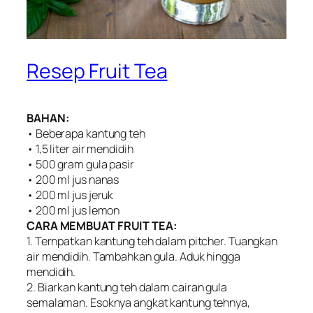
Resep Fruit Tea
BAHAN:
• Beberapa kantung teh
• 1,5 liter air mendidih
• 500 gram gula pasir
• 200 ml jus nanas
• 200 ml jus jeruk
• 200 ml jus lemon
CARA MEMBUAT FRUIT TEA:
1. Ternpatkan kantung teh dalam pitcher. Tuangkan
air mendidih. Tambahkan gula. Aduk hingga
mendidih.
2. Biarkan kantung teh dalam cairan gula
semalaman. Esoknya angkat kantung tehnya,