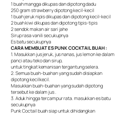
1 buah mangga dikupas dan dipotong dadu
250 gram strawberry dipotong kecil-kecil
1 buah jeruk nipis dikupas dan dipotong kecil-kecil
2 buah kiwi dikupas dan dipotong tipis-tipis
2 sendok makan air sari jahe
Sirup rasa vanili secukupnya
Es batu secukupnya
CARA MEMBUAT ES PUNK COCKTAIL BUAH :
1. Masukkan jus jeruk, jus nanas, jus lemon ke dalam
panci atau teko dan sirup,
untuk tingkat kemanisan tergantung selera.
2. Semua buah-buahan yang sudah disiapkan
dipotong kecilkecil.
Masukkan buah-buahan yang sudah dipotong
tersebut ke dalam jus .
3. Aduk hingga tercampur rata. masukkan es batu
secukupnya
Punk Coctail buah siap untuk dihidangkan