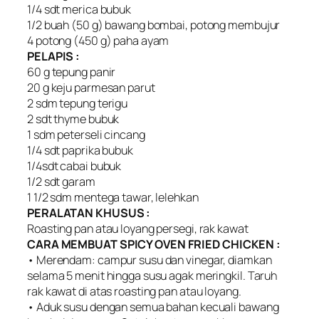
1/4 sdt merica bubuk
1/2 buah (50 g) bawang bombai, potong membujur
4 potong (450 g) paha ayam
PELAPIS :
60 g tepung panir
20 g keju parmesan parut
2 sdm tepung terigu
2 sdt thyme bubuk
1 sdm peterseli cincang
1/4 sdt paprika bubuk
1/4sdt cabai bubuk
1/2 sdt garam
1 1/2 sdm mentega tawar, lelehkan
PERALATAN KHUSUS :
Roasting pan atau loyang persegi, rak kawat
CARA MEMBUAT SPICY OVEN FRIED CHICKEN :
• Merendam: campur susu dan vinegar, diamkan
selama 5 menit hingga susu agak meringkil. Taruh
rak kawat di atas roasting pan atau loyang.
• Aduk susu dengan semua bahan kecuali bawang