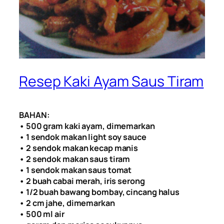
Resep Kaki Ayam Saus Tiram
BAHAN:
• 500 gram kaki ayam, dimemarkan
• 1 sendok makan light soy sauce
• 2 sendok makan kecap manis
• 2 sendok makan saus tiram
• 1 sendok makan saus tomat
• 2 buah cabai merah, iris serong
• 1/2 buah bawang bombay, cincang halus
• 2 cm jahe, dimemarkan
• 500 ml air