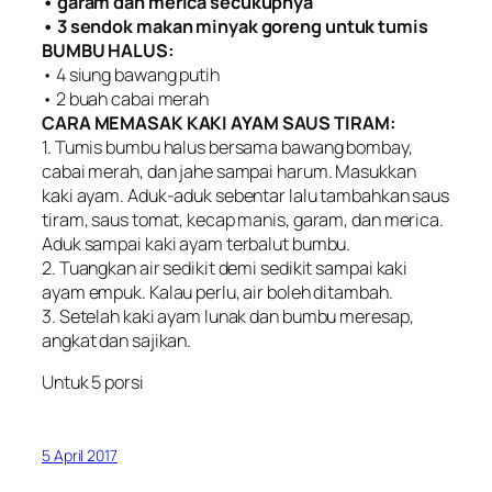
• garam dan merica secukupnya
• 3 sendok makan minyak goreng untuk tumis
BUMBU HALUS:
• 4 siung bawang putih
• 2 buah cabai merah
CARA MEMASAK KAKI AYAM SAUS TIRAM:
1. Tumis bumbu halus bersama bawang bombay,
cabai merah, dan jahe sampai harum. Masukkan
kaki ayam. Aduk-aduk sebentar lalu tambahkan saus
tiram, saus tomat, kecap manis, garam, dan merica.
Aduk sampai kaki ayam terbalut bumbu.
2. Tuangkan air sedikit demi sedikit sampai kaki
ayam empuk. Kalau perlu, air boleh ditambah.
3. Setelah kaki ayam lunak dan bumbu meresap,
angkat dan sajikan.
Untuk 5 porsi
5 April 2017