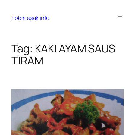
Skip
to
hobimasak.info
content
Tag:
KAKI AYAM SAUS
TIRAM