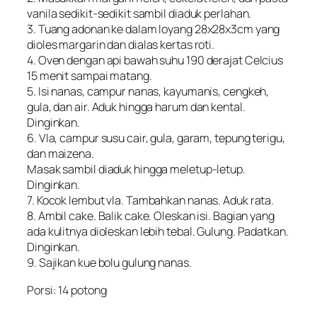
vanila sedikit-sedikit sambil diaduk perlahan.
3. Tuang adonan ke dalam loyang 28x28x3cm yang
dioles margarin dan dialas kertas roti.
4. Oven dengan api bawah suhu 190 derajat Celcius
15 menit sampai matang.
5. Isi nanas, campur nanas, kayumanis, cengkeh,
gula, dan air. Aduk hingga harum dan kental.
Dinginkan.
6. Vla, campur susu cair, gula, garam, tepung terigu,
dan maizena.
Masak sambil diaduk hingga meletup-letup.
Dinginkan.
7. Kocok lembut vla. Tambahkan nanas. Aduk rata.
8. Ambil cake. Balik cake. Oleskan isi. Bagian yang
ada kulitnya dioleskan lebih tebal. Gulung. Padatkan.
Dinginkan.
9. Sajikan kue bolu gulung nanas.
Porsi: 14 potong