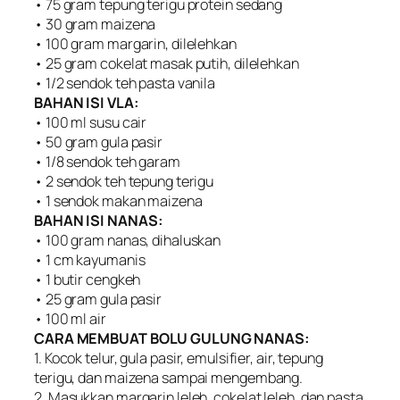
• 75 gram tepung terigu protein sedang
• 30 gram maizena
• 100 gram margarin, dilelehkan
• 25 gram cokelat masak putih, dilelehkan
• 1/2 sendok teh pasta vanila
BAHAN ISI VLA:
• 100 ml susu cair
• 50 gram gula pasir
• 1/8 sendok teh garam
• 2 sendok teh tepung terigu
• 1 sendok makan maizena
BAHAN ISI NANAS:
• 100 gram nanas, dihaluskan
• 1 cm kayumanis
• 1 butir cengkeh
• 25 gram gula pasir
• 100 ml air
CARA MEMBUAT BOLU GULUNG NANAS:
1. Kocok telur, gula pasir, emulsifier, air, tepung
terigu, dan maizena sampai mengembang.
2. Masukkan margarin leleh, cokelat leleh, dan pasta