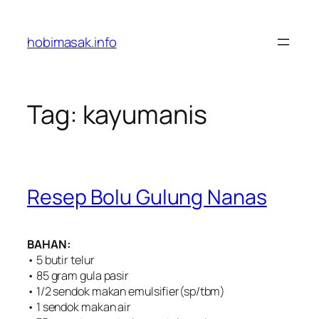
Skip
to
hobimasak.info
content
Tag:
kayumanis
Resep Bolu Gulung Nanas
BAHAN:
• 5 butir telur
• 85 gram gula pasir
• 1/2 sendok makan emulsifier(sp/tbm)
• 1 sendok makan air