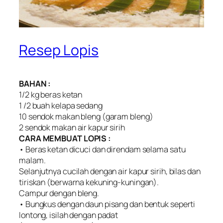
Resep Lopis
BAHAN :
1/2 kg beras ketan
1 /2 buah kelapa sedang
10 sendok makan bleng (garam bleng)
2 sendok makan air kapur sirih
CARA MEMBUAT LOPIS :
• Beras ketan dicuci dan direndam selama satu
malam.
Selanjutnya cucilah dengan air kapur sirih, bilas dan
tiriskan (berwarna kekuning-kuningan).
Campur dengan bleng.
• Bungkus dengan daun pisang dan bentuk seperti
lontong, isilah dengan padat