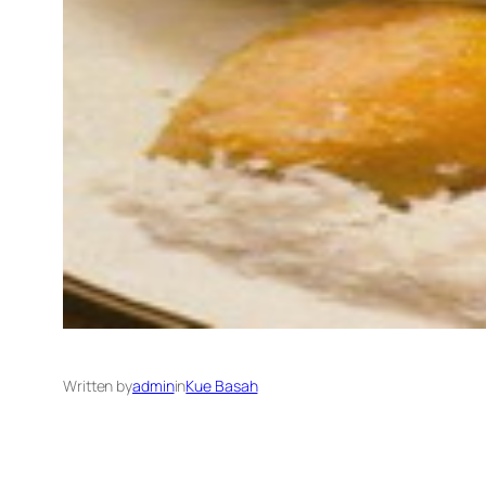
Written by
admin
in
Kue Basah