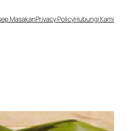
sep Masakan
Privacy Policy
Hubungi Kami