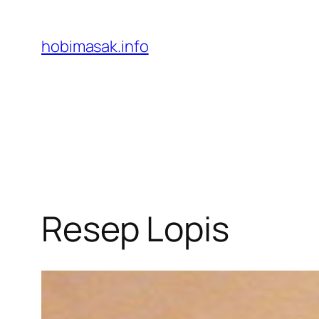
Skip
to
hobimasak.info
content
Resep Lopis