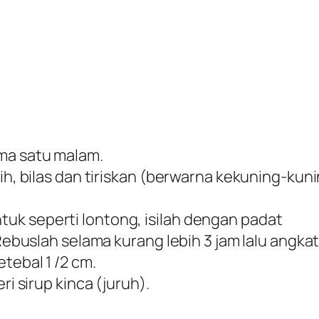
ama satu malam.
rih, bilas dan tiriskan (berwarna kekuning-kun
uk seperti lontong, isilah dengan padat
 Rebuslah selama kurang lebih 3 jam lalu angkat
tebal 1 /2 cm.
ri sirup kinca (juruh).