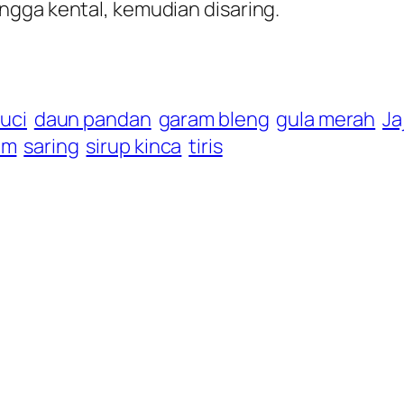
ngga kental, kemudian disaring.
uci
daun pandan
garam bleng
gula merah
Ja
am
saring
sirup kinca
tiris