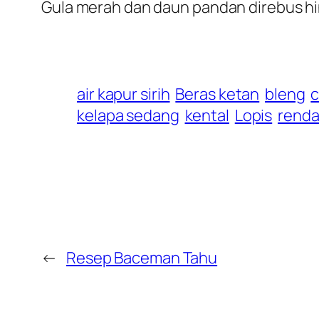
Gula merah dan daun pandan direbus hi
air kapur sirih
Beras ketan
bleng
c
kelapa sedang
kental
Lopis
rend
←
Resep Baceman Tahu