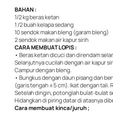
BAHAN :
1/2 kg beras ketan
1 /2 buah kelapa sedang
10 sendok makan bleng (garam bleng)
2 sendok makan air kapur sirih
CARA MEMBUAT LOPIS :
• Beras ketan dicuci dan direndam sel
Selanjutnya cucilah dengan air kapur si
Campur dengan bleng.
• Bungkus dengan daun pisang dan bent
(garis tengah ± 5 cm). Ikat dengan tali.
Setelah dingin, potonglah bulat-bulat se
Hidangkan di piring datar di atasnya dibe
Cara membuat kinca/juruh ;