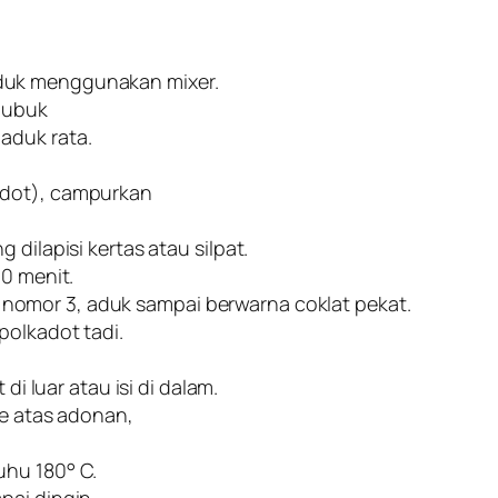
duk menggunakan mixer.
 bubuk
aduk rata.
adot), campurkan
 dilapisi kertas atau silpat.
30 menit.
omor 3, aduk sampai berwarna coklat pekat.
polkadot tadi.
di luar atau isi di dalam.
ke atas adonan,
uhu 180° C.
pai dingin.