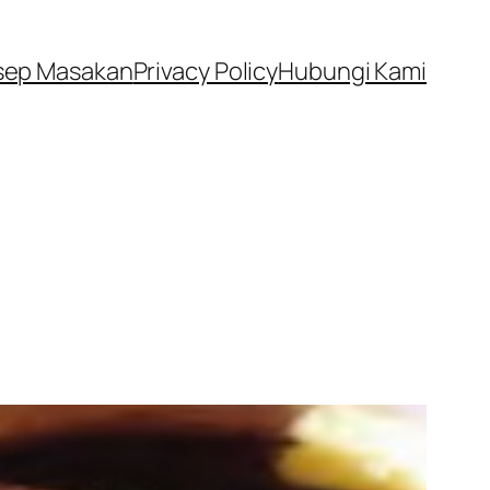
sep Masakan
Privacy Policy
Hubungi Kami