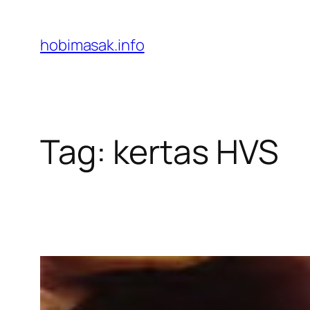
Skip
to
hobimasak.info
content
Tag:
kertas HVS