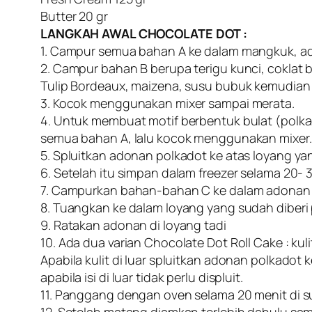
Butter 20 gr
LANGKAH AWAL CHOCOLATE DOT :
1. Campur semua bahan A ke dalam mangkuk, a
2. Campur bahan B berupa terigu kunci, coklat
Tulip Bordeaux, maizena, susu bubuk kemudian 
3. Kocok menggunakan mixer sampai merata.
4. Untuk membuat motif berbentuk bulat (polk
semua bahan A, lalu kocok menggunakan mixer.
5. Spluitkan adonan polkadot ke atas loyang yang
6. Setelah itu simpan dalam freezer selama 20- 
7. Campurkan bahan-bahan C ke dalam adonan n
8. Tuangkan ke dalam loyang yang sudah diberi 
9. Ratakan adonan di loyang tadi
10. Ada dua varian Chocolate Dot Roll Cake : kulit 
Apabila kulit di luar spluitkan adonan polkadot 
apabila isi di luar tidak perlu displuit.
11. Panggang dengan oven selama 20 menit di s
12. Setelah matang diamkan terlebih dahulu sam