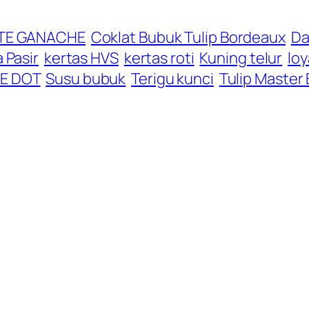
TE GANACHE
Coklat Bubuk Tulip Bordeaux
Da
 Pasir
kertas HVS
kertas roti
Kuning telur
lo
E DOT
Susu bubuk
Terigu kunci
Tulip Master