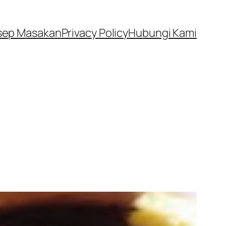
sep Masakan
Privacy Policy
Hubungi Kami