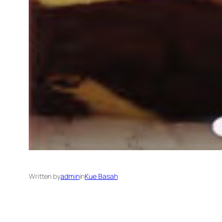
Written by
admin
in
Kue Basah