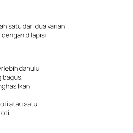
h satu dari dua varian
 dengan dilapisi
erlebih dahulu
g bagus.
nghasilkan
roti atau satu
oti.