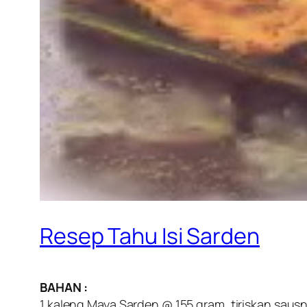
Resep Tahu Isi Sarden
BAHAN :
1 kaleng Maya Sarden @ 155 gram ,tiriskan saus