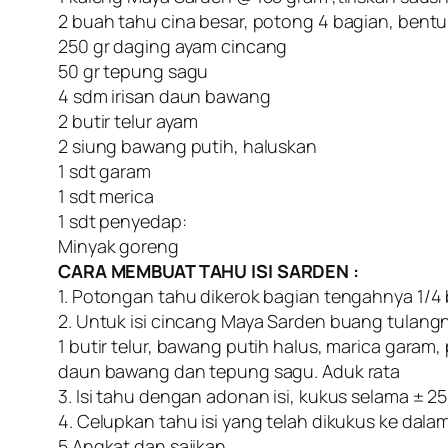
2 buah tahu cina besar, potong 4 bagian, bentu
250 gr daging ayam cincang
50 gr tepung sagu
4 sdm irisan daun bawang
2 butir telur ayam
2 siung bawang putih, haluskan
1 sdt garam
1 sdt merica
1 sdt penyedap:
Minyak goreng
CARA MEMBUAT TAHU ISI SARDEN :
1. Potongan tahu dikerok bagian tengahnya 1/4
2. Untuk isi cincang Maya Sarden buang tulan
1 butir telur, bawang putih halus, marica garam
daun bawang dan tepung sagu. Aduk rata
3. Isi tahu dengan adonan isi, kukus selama ± 25
4. Celupkan tahu isi yang telah dikukus ke dal
5.Angkat dan sajikan