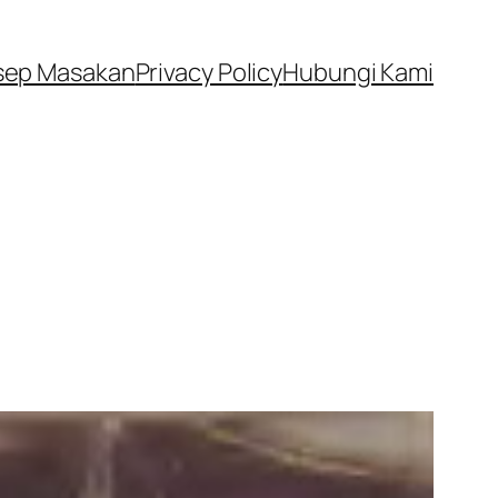
sep Masakan
Privacy Policy
Hubungi Kami