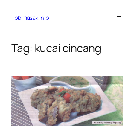
Skip
to
hobimasak.info
content
Tag:
kucai cincang