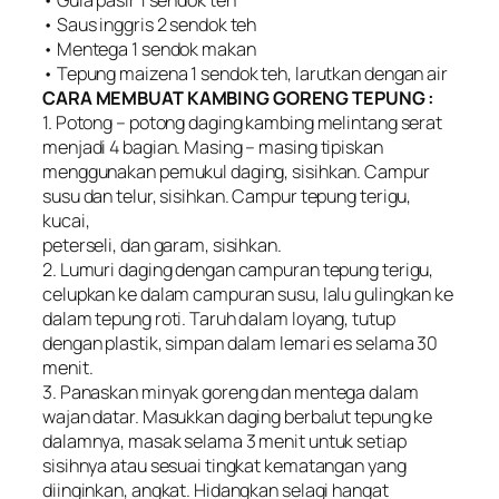
• Saus inggris 2 sendok teh
• Mentega 1 sendok makan
• Tepung maizena 1 sendok teh, larutkan dengan air
CARA MEMBUAT KAMBING GORENG TEPUNG :
1. Potong – potong daging kambing melintang serat
menjadi 4 bagian. Masing – masing tipiskan
menggunakan pemukul daging, sisihkan. Campur
susu dan telur, sisihkan. Campur tepung terigu,
kucai,
peterseli, dan garam, sisihkan.
2. Lumuri daging dengan campuran tepung terigu,
celupkan ke dalam campuran susu, lalu gulingkan ke
dalam tepung roti. Taruh dalam loyang, tutup
dengan plastik, simpan dalam lemari es selama 30
menit.
3. Panaskan minyak goreng dan mentega dalam
wajan datar. Masukkan daging berbalut tepung ke
dalamnya, masak selama 3 menit untuk setiap
sisihnya atau sesuai tingkat kematangan yang
diinginkan, angkat. Hidangkan selagi hangat