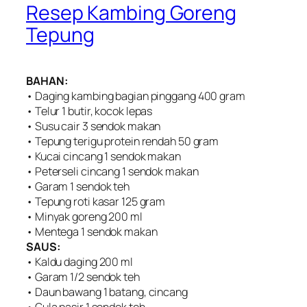
Resep Kambing Goreng
Tepung
BAHAN:
• Daging kambing bagian pinggang 400 gram
• Telur 1 butir, kocok lepas
• Susu cair 3 sendok makan
• Tepung terigu protein rendah 50 gram
• Kucai cincang 1 sendok makan
• Peterseli cincang 1 sendok makan
• Garam 1 sendok teh
• Tepung roti kasar 125 gram
• Minyak goreng 200 ml
• Mentega 1 sendok makan
SAUS:
• Kaldu daging 200 ml
• Garam 1/2 sendok teh
• Daun bawang 1 batang, cincang
• Gula pasir 1 sendok teh