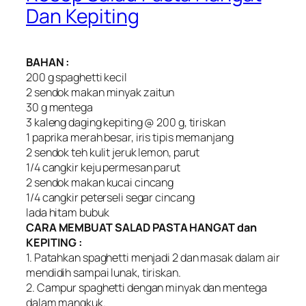
Dan Kepiting
BAHAN :
200 g spaghetti kecil
2 sendok makan minyak zaitun
30 g mentega
3 kaleng daging kepiting @ 200 g, tiriskan
1 paprika merah besar, iris tipis memanjang
2 sendok teh kulit jeruk lemon, parut
1/4 cangkir keju permesan parut
2 sendok makan kucai cincang
1/4 cangkir peterseli segar cincang
lada hitam bubuk
CARA MEMBUAT SALAD PASTA HANGAT dan
KEPITING :
1. Patahkan spaghetti menjadi 2 dan masak dalam air
mendidih sampai lunak, tiriskan.
2. Campur spaghetti dengan minyak dan mentega
dalam mangkuk.