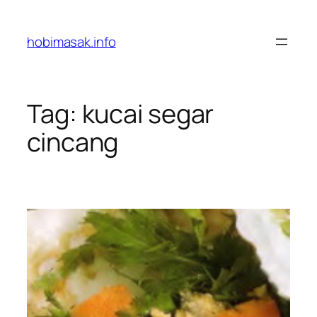
Skip
to
hobimasak.info
content
Tag:
kucai segar
cincang