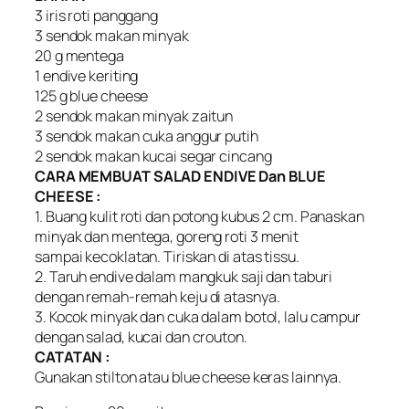
3 iris roti panggang
3 sendok makan minyak
20 g mentega
1 endive keriting
125 g blue cheese
2 sendok makan minyak zaitun
3 sendok makan cuka anggur putih
2 sendok makan kucai segar cincang
CARA MEMBUAT SALAD ENDIVE Dan BLUE
CHEESE :
1. Buang kulit roti dan potong kubus 2 cm. Panaskan
minyak dan mentega, goreng roti 3 menit
sampai kecoklatan. Tiriskan di atas tissu.
2. Taruh endive dalam mangkuk saji dan taburi
dengan remah-remah keju di atasnya.
3. Kocok minyak dan cuka dalam botol, lalu campur
dengan salad, kucai dan crouton.
CATATAN :
Gunakan stilton atau blue cheese keras lainnya.