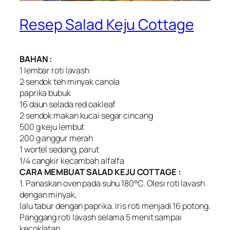
Resep Salad Keju Cottage
BAHAN :
1 lembar roti lavash
2 sendok teh minyak canola
paprika bubuk
16 daun selada red oakleaf
2 sendok makan kucai segar cincang
500 g keju lembut
200 g anggur merah
1 wortel sedang, parut
1/4 cangkir kecambah alfalfa
CARA MEMBUAT SALAD KEJU COTTAGE :
1. Panaskan oven pada suhu 180°C. Olesi roti lavash
dengan minyak,
lalu tabur dengan paprika. Iris roti menjadi 16 potong.
Panggang roti lavash selama 5 menit sampai
kecoklatan.