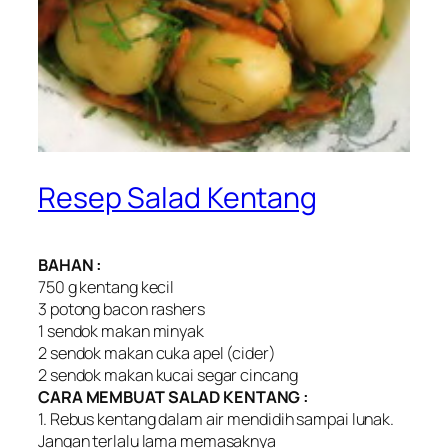
Resep Salad Kentang
BAHAN :
750 g kentang kecil
3 potong bacon rashers
1 sendok makan minyak
2 sendok makan cuka apel (cider)
2 sendok makan kucai segar cincang
CARA MEMBUAT SALAD KENTANG :
1. Rebus kentang dalam air mendidih sampai lunak.
Jangan terlalu lama memasaknya