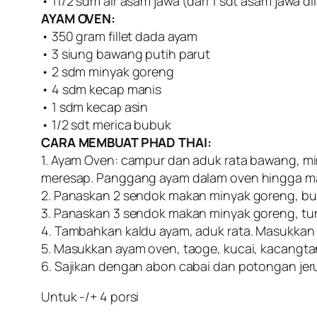
• 11/2 sdm air asam jawa (dari 1 sdt asam jawa dil
AYAM OVEN:
• 350 gram fillet dada ayam
• 3 siung bawang putih parut
• 2 sdm minyak goreng
• 4 sdm kecap manis
• 1 sdm kecap asin
• 1/2 sdt merica bubuk
CARA MEMBUAT PHAD THAI:
1. Ayam Oven: campur dan aduk rata bawang, m
meresap. Panggang ayam dalam oven hingga mata
2. Panaskan 2 sendok makan minyak goreng, buat 
3. Panaskan 3 sendok makan minyak goreng, tu
4. Tambahkan kaldu ayam, aduk rata. Masukkan kw
5. Masukkan ayam oven, taoge, kucai, kacangta
6. Sajikan dengan abon cabai dan potongan jeru
Untuk -/+ 4 porsi