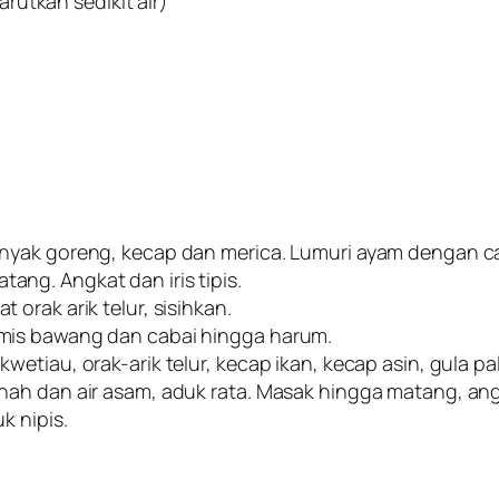
arutkan sedikit air)
inyak goreng, kecap dan merica. Lumuri ayam dengan
ng. Angkat dan iris tipis.
orak arik telur, sisihkan.
mis bawang dan cabai hingga harum.
etiau, orak-arik telur, kecap ikan, kecap asin, gula pa
nah dan air asam, aduk rata. Masak hingga matang, ang
k nipis.