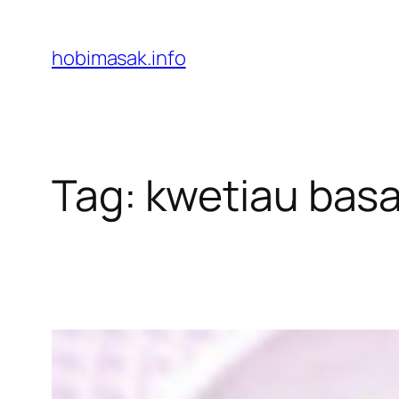
Skip
to
hobimasak.info
content
Tag:
kwetiau bas