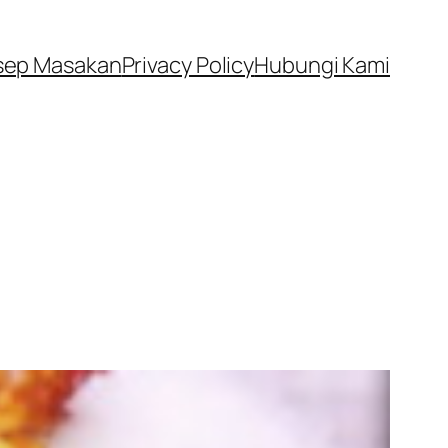
sep Masakan
Privacy Policy
Hubungi Kami