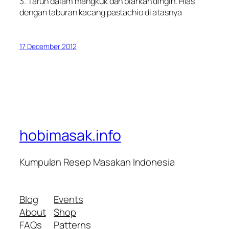
3. Taruh dalam mangkuk dan biarkan dingin. Hias
dengan taburan kacang pastachio di atasnya
17 December 2012
hobimasak.info
Kumpulan Resep Masakan Indonesia
Blog
Events
About
Shop
FAQs
Patterns