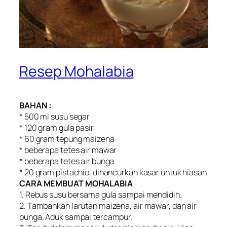
Resep Mohalabia
BAHAN :
* 500 ml susu segar
* 120 gram gula pasir
* 60 gram tepung maizena
* beberapa tetes air mawar
* beberapa tetes air bunga
* 20 gram pistachio, dihancurkan kasar untuk hiasan
CARA MEMBUAT MOHALABIA
1. Rebus susu bersama gula sampai mendidih.
2. Tambahkan larutan maizena, air mawar, dan air
bunga. Aduk sampai tercampur.