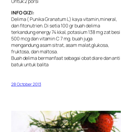
Untuk 2 porsi
INFO GIZI:
Delima ( Punika Granatum L) kaya vitamin,mineral,
dan fitonutrien. Di setia 100 gr buah delima
terkandung energy 74 kkal, potasium 138 mg zat besi
500 mcg dan vitamin C 7 mg. buah juga
mengandung asam sitrat, asam malat,glukosa,
fruktosa, dan maltosa.
Buah delima bermanfaat sebagai obat diare dan anti
batuk untuk balita
28 October 2013