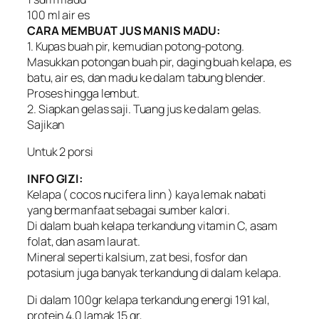
100 ml air es
CARA MEMBUAT JUS MANIS MADU:
1. Kupas buah pir, kemudian potong-potong.
Masukkan potongan buah pir, daging buah kelapa, es
batu, air es, dan madu ke dalam tabung blender.
Proses hingga lembut.
2. Siapkan gelas saji. Tuang jus ke dalam gelas.
Sajikan
Untuk 2 porsi
INFO GIZI:
Kelapa ( cocos nucifera linn ) kaya lemak nabati
yang bermanfaat sebagai sumber kalori.
Di dalam buah kelapa terkandung vitamin C, asam
folat, dan asam laurat.
Mineral seperti kalsium, zat besi, fosfor dan
potasium juga banyak terkandung di dalam kelapa.
Di dalam 100gr kelapa terkandung energi 191 kal,
protein 4,0 lamak 15 gr,