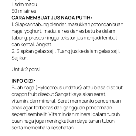
L sdm madu
50 ml air es
CARA MEMBUAT JUS NAGA PUTIH:
1. Siapkan tabung blender, masukkan potongan buah
naga, yoghurt, madu, air es dan es batu ke dalam
tabung. proses hingga tekstur jus menjadi lembut
dan kental. Angkat.
2. Siapkan gelas saji. Tuang jus ke dalam gelas saji.
Sajikan.
Untuk 2 porsi
INFO GIZI:
Buah naga (Hylocereus undatus) atau biasa disebut
dragon fruit disebut Sangat kaya akan serat,
vitamin, dan mineral. Serat membantu pencernaan
anak agar terbebas dari gangguan pencernaan
seperti sembelit. Vitamin dan mineral dalam tubuh
buah naga juga meningkatkan daya tahan tubuh
serta memelihara kesehatan.