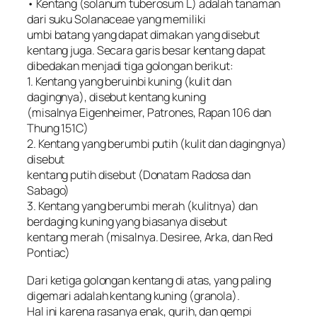
• Kentang (solanum tuberosum L) adalah tanaman
dari suku Solanaceae yang memiliki
umbi batang yang dapat dimakan yang disebut
kentang juga. Secara garis besar kentang dapat
dibedakan menjadi tiga golongan berikut:
1. Kentang yang beruinbi kuning (kulit dan
dagingnya), disebut kentang kuning
(misalnya Eigenheimer, Patrones, Rapan 106 dan
Thung 151C)
2. Kentang yang berumbi putih (kulit dan dagingnya)
disebut
kentang putih disebut (Donatam Radosa dan
Sabago)
3. Kentang yang berumbi merah (kulitnya) dan
berdaging kuning yang biasanya disebut
kentang merah (misalnya. Desiree, Arka, dan Red
Pontiac)
Dari ketiga golongan kentang di atas, yang paling
digemari adalah kentang kuning (granola).
Hal ini karena rasanya enak, gurih, dan gempi