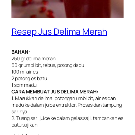
Resep Jus Delima Merah
BAHAN:
250 gr delima merah
60 gr umbi bit, rebus, potong dadu
100 ml air es
2 potong es batu
1 sdm madu
CARA MEMBUAT JUS DELIMA MERAH:
1. Masukkan delima, potongan umbi bit, air es dan
madu ke dalam juice extraktor. Proses dan tampung
sarinya.
2. Tuang sari juice ke dalam gelas saji, tambahkan es
batu sajikan.