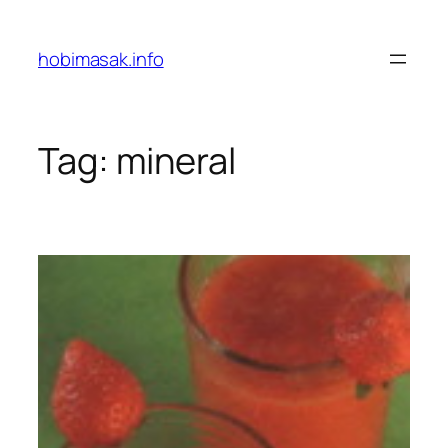
Skip
to
hobimasak.info
content
Tag:
mineral