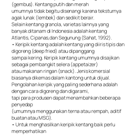
(gembus). Kentang putih dan merah
umumnya tidak begitu disenangi karena teksturnya
agak lunak (lembek) dan sedikit berair.
Selain kentang granola, varietas lainnya yang
banyak ditanam di Indonesia adalah kentang
Atlantis, Cipanas,dan Segunung (Sahat, 1992).
• Keripik kentang adalah kentang yang diiris tipis dan
digoreng (deep fried) atau dipanggang
sampai kering. Keripik kentang umumnya disajikan
sebagai pembangkit selera (appetaizer)
atau makanan ringan (snack). Jenis komersial
biasanya dikemas dalam kantong untuk dijual.
Pengolahan keripik yang paling sederhana adalah
dengan cara digoreng dan digarami,
tapi para produsen dapat menambahkan beberapa
penyedap
(umumnya menggunakan terna atau rempah, aditif
buatan atau MSG).
• Untuk menghasilkan keripik kentang baik perlu
memperhatikan