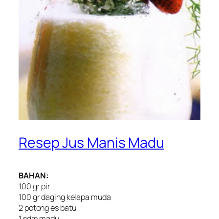
Resep Jus Manis Madu
BAHAN:
100 gr pir
100 gr daging kelapa muda
2 potong es batu
1 sdm madu