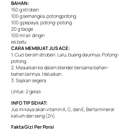
BAHAN:
150 g stroberi
100 g semangka, potongpotong
100 g pepaya, potong-potong
20 g taoge
100 ml air dingin
es batu
CARA MEMBUAT JUS ACE:
1. Cuci bersih stroberi. Lalu, buang daunnya. Potong-
potong.
2. Masukkan ke dalam blender bersama bahan-
bahan lainnya. Haluskan.
3. Sajikan segera
Untuk: 2 gelas
INFO TIP SEHAT:
Jus ini kaya akan vitamin A, C, dan E, Berta mineral
kalium dan seng (Zn).
Fakta Gizi Per Porsi