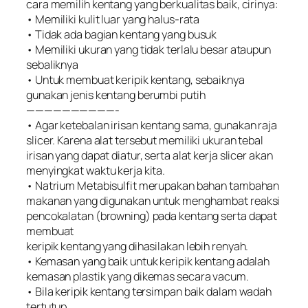
cara memilih kentang yang berkualitas baik, cirinya:
• Memiliki kulit luar yang halus-rata
• Tidak ada bagian kentang yang busuk
• Memiliki ukuran yang tidak terlalu besar ataupun
sebaliknya
• Untuk membuat keripik kentang, sebaiknya
gunakan jenis kentang berumbi putih
——————————-
• Agar ketebalan irisan kentang sama, gunakan raja
slicer. Karena alat tersebut memiliki ukuran tebal
irisan yang dapat diatur, serta alat kerja slicer akan
menyingkat waktu kerja kita.
• Natrium Metabisulfit merupakan bahan tambahan
makanan yang digunakan untuk menghambat reaksi
pencokalatan (browning) pada kentang serta dapat
membuat
keripik kentang yang dihasilakan lebih renyah.
• Kemasan yang baik untuk keripik kentang adalah
kemasan plastik yang dikemas secara vacum.
• Bila keripik kentang tersimpan baik dalam wadah
tertutup