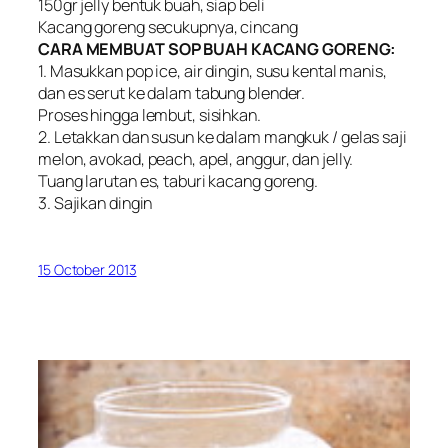
150gr jelly bentuk buah, siap beli
Kacang goreng secukupnya, cincang
CARA MEMBUAT SOP BUAH KACANG GORENG:
1. Masukkan pop ice, air dingin, susu kental manis,
dan es serut ke dalam tabung blender.
Proses hingga lembut, sisihkan.
2. Letakkan dan susun ke dalam mangkuk / gelas saji
melon, avokad, peach, apel, anggur, dan jelly.
Tuang larutan es, taburi kacang goreng.
3. Sajikan dingin
15 October 2013