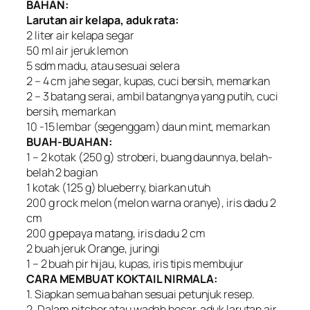
BAHAN:
Larutan air kelapa, aduk rata:
2 liter air kelapa segar
50 ml air jeruk lemon
5 sdm madu, atau sesuai selera
2 – 4 cm jahe segar, kupas, cuci bersih, memarkan
2 – 3 batang serai, ambil batangnya yang putih, cuci
bersih, memarkan
10 -15 lembar (segenggam) daun mint, memarkan
BUAH-BUAHAN:
1 – 2 kotak (250 g) stroberi, buang daunnya, belah-
belah 2 bagian
1 kotak (125 g) blueberry, biarkan utuh
200 g rock melon (melon warna oranye), iris dadu 2
cm
200 g pepaya matang, iris dadu 2 cm
2 buah jeruk Orange, juringi
1 – 2 buah pir hijau, kupas, iris tipis membujur
CARA MEMBUAT KOKTAIL NIRMALA:
1. Siapkan semua bahan sesuai petunjuk resep.
2. Dalam pitcher atau wadah besar, aduk larutan air