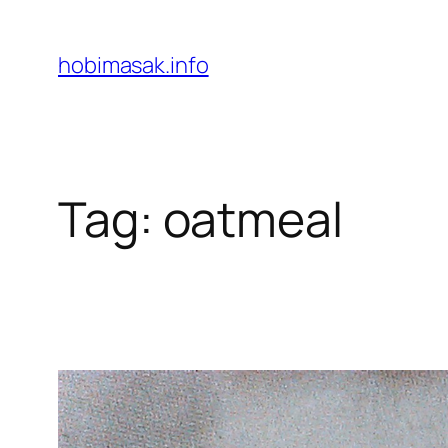
Skip
to
hobimasak.info
content
Tag:
oatmeal