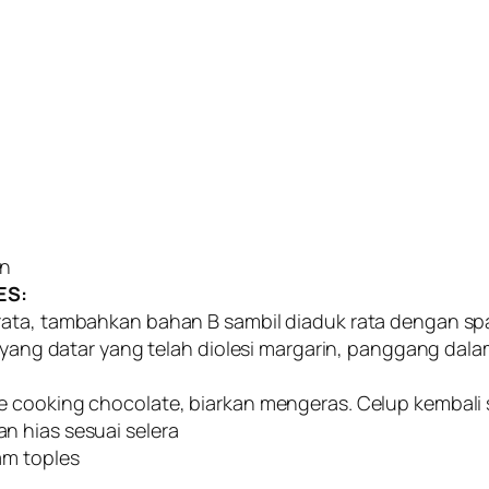
an
ES:
rata, tambahkan bahan B sambil diaduk rata dengan sp
 loyang datar yang telah diolesi margarin, panggang da
e cooking chocolate, biarkan mengeras. Celup kembali 
n hias sesuai selera
am toples