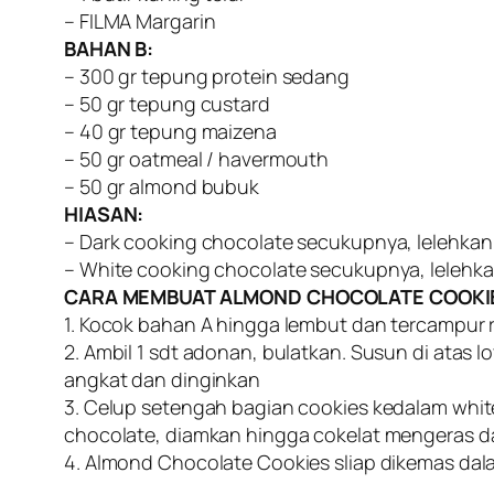
– FILMA Margarin
BAHAN B:
– 300 gr tepung protein sedang
– 50 gr tepung custard
– 40 gr tepung maizena
– 50 gr oatmeal / havermouth
– 50 gr almond bubuk
HIASAN:
– Dark cooking chocolate secukupnya, lelehkan
– White cooking chocolate secukupnya, lelehk
CARA MEMBUAT ALMOND CHOCOLATE COOKI
1. Kocok bahan A hingga lembut dan tercampur 
2. Ambil 1 sdt adonan, bulatkan. Susun di atas
angkat dan dinginkan
3. Celup setengah bagian cookies kedalam whit
chocolate, diamkan hingga cokelat mengeras da
4. Almond Chocolate Cookies sliap dikemas dal