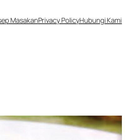
sep Masakan
Privacy Policy
Hubungi Kami