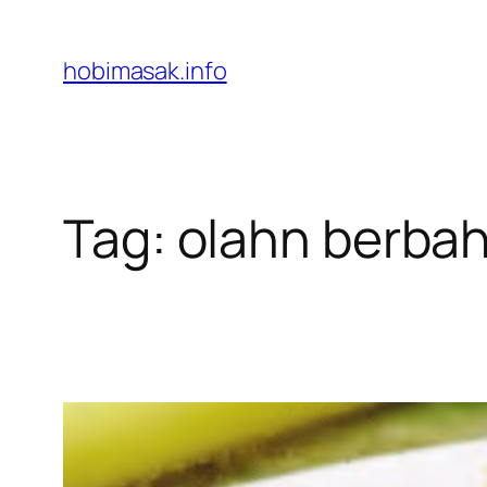
Skip
to
hobimasak.info
content
Tag:
olahn berba