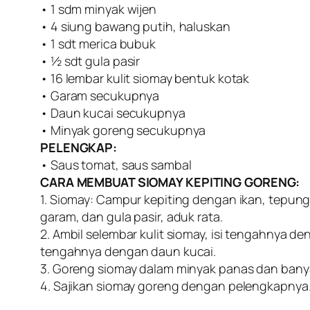
• 1 sdm minyak wijen
• 4 siung bawang putih, haluskan
• 1 sdt merica bubuk
• ½ sdt gula pasir
• 16 lembar kulit siomay bentuk kotak
• Garam secukupnya
• Daun kucai secukupnya
• Minyak goreng secukupnya
PELENGKAP:
• Saus tomat, saus sambal
CARA MEMBUAT SIOMAY KEPITING GORENG:
1. Siomay: Campur kepiting dengan ikan, tepung 
garam, dan gula pasir, aduk rata.
2. Ambil selembar kulit siomay, isi tengahnya 
tengahnya dengan daun kucai.
3. Goreng siomay dalam minyak panas dan bany
4. Sajikan siomay goreng dengan pelengkapnya