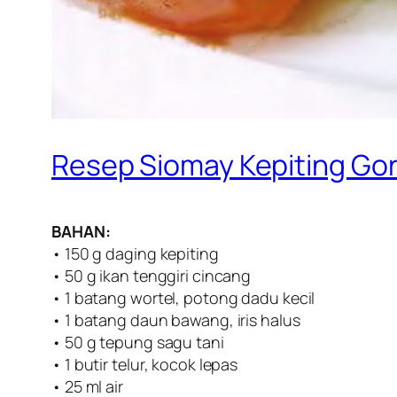
Resep Siomay Kepiting Go
BAHAN:
• 150 g daging kepiting
• 50 g ikan tenggiri cincang
• 1 batang wortel, potong dadu kecil
• 1 batang daun bawang, iris halus
• 50 g tepung sagu tani
• 1 butir telur, kocok lepas
• 25 ml air