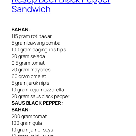
Sandwich
BAHAN :
115 gram roti tawar
5 gram bawang bombai
100 gram daging, iris tipis
20 gram selada
0 5 gram tomat
20 gram mayones
60 gram omelet
5 gram jeruk nipis
10 gram keju mozzarella
20 gram saus black pepper
SAUS BLACK PEPPER :
BAHAN :
200 gram tomat
100 gram gula
10 gram jamur soyu