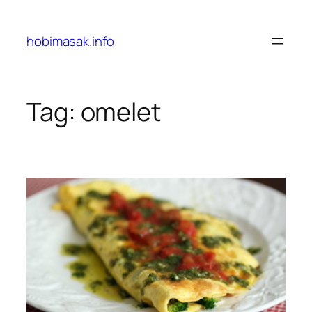
Skip
to
hobimasak.info
content
Tag:
omelet