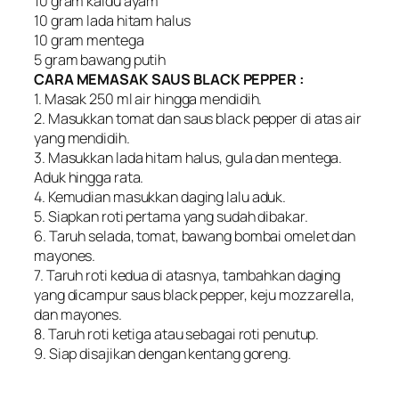
10 gram kaldu ayam
10 gram lada hitam halus
10 gram mentega
5 gram bawang putih
CARA MEMASAK SAUS BLACK PEPPER :
1. Masak 250 ml air hingga mendidih.
2. Masukkan tomat dan saus black pepper di atas air
yang mendidih.
3. Masukkan lada hitam halus, gula dan mentega.
Aduk hingga rata.
4. Kemudian masukkan daging lalu aduk.
5. Siapkan roti pertama yang sudah dibakar.
6. Taruh selada, tomat, bawang bombai omelet dan
mayones.
7. Taruh roti kedua di atasnya, tambahkan daging
yang dicampur saus black pepper, keju mozzarella,
dan mayones.
8. Taruh roti ketiga atau sebagai roti penutup.
9. Siap disajikan dengan kentang goreng.