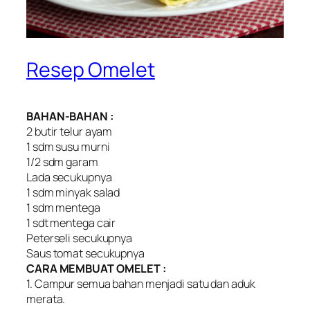
Resep Omelet
BAHAN-BAHAN :
2 butir telur ayam
1 sdm susu murni
1/2 sdm garam
Lada secukupnya
1 sdm minyak salad
1 sdm mentega
1 sdt mentega cair
Peterseli secukupnya
Saus tomat secukupnya
CARA MEMBUAT OMELET :
1. Campur semua bahan menjadi satu dan aduk
merata.