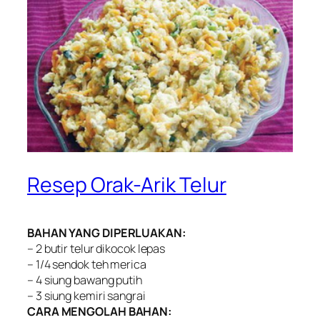
Resep Orak-Arik Telur
BAHAN YANG DIPERLUAKAN:
– 2 butir telur dikocok lepas
– 1/4 sendok teh merica
– 4 siung bawang putih
– 3 siung kemiri sangrai
CARA MENGOLAH BAHAN: