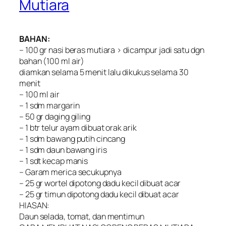
Mutiara
BAHAN:
– 100 gr nasi beras mutiara > dicampur jadi satu dgn
bahan (100 ml air)
diamkan selama 5 menit lalu dikukus selama 30
menit
– 100 ml air
– 1 sdm margarin
– 50 gr daging giling
– 1 btr telur ayam dibuat orak arik
– 1 sdm bawang putih cincang
– 1 sdm daun bawang iris
– 1 sdt kecap manis
– Garam merica secukupnya
– 25 gr wortel dipotong dadu kecil dibuat acar
– 25 gr timun dipotong dadu kecil dibuat acar
HIASAN:
Daun selada, tomat, dan mentimun