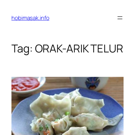
Skip
to
hobimasak.info
content
Tag:
ORAK-ARIK TELUR