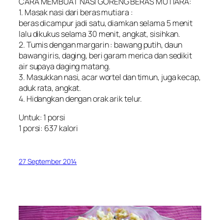
CARA MEMBUAT NASI GORENG BERAS MUTIARA:
1. Masak nasi dari beras mutiara :
beras dicampur jadi satu, diamkan selama 5 menit
lalu dikukus selama 30 menit, angkat, sisihkan.
2. Tumis dengan margarin : bawang putih, daun
bawang iris, daging, beri garam merica dan sedikit
air supaya daging matang.
3. Masukkan nasi, acar wortel dan timun, juga kecap,
aduk rata, angkat.
4. Hidangkan dengan orak arik telur.
Untuk: 1 porsi
1 porsi: 637 kalori
27 September 2014