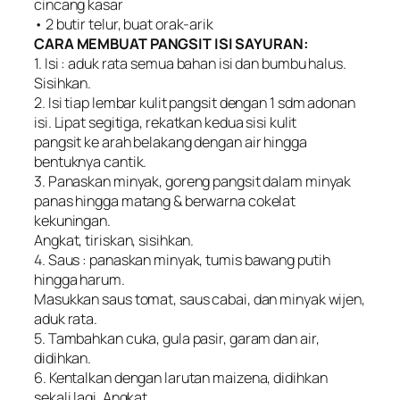
cincang kasar
• 2 butir telur, buat orak-arik
CARA MEMBUAT PANGSIT ISI SAYURAN:
1. Isi : aduk rata semua bahan isi dan bumbu halus.
Sisihkan.
2. Isi tiap lembar kulit pangsit dengan 1 sdm adonan
isi. Lipat segitiga, rekatkan kedua sisi kulit
pangsit ke arah belakang dengan air hingga
bentuknya cantik.
3. Panaskan minyak, goreng pangsit dalam minyak
panas hingga matang & berwarna cokelat
kekuningan.
Angkat, tiriskan, sisihkan.
4. Saus : panaskan minyak, tumis bawang putih
hingga harum.
Masukkan saus tomat, saus cabai, dan minyak wijen,
aduk rata.
5. Tambahkan cuka, gula pasir, garam dan air,
didihkan.
6. Kentalkan dengan larutan maizena, didihkan
sekali lagi. Angkat.