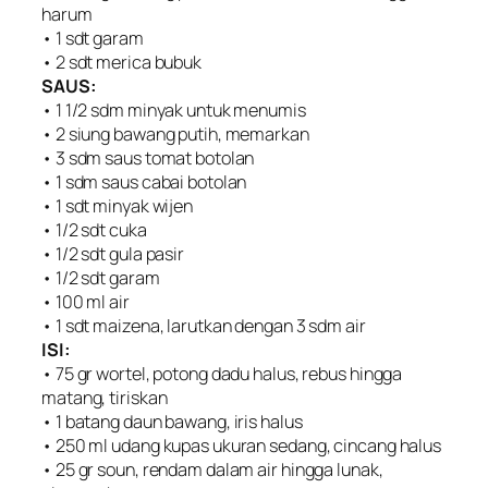
harum
• 1 sdt garam
• 2 sdt merica bubuk
SAUS:
• 1 1/2 sdm minyak untuk menumis
• 2 siung bawang putih, memarkan
• 3 sdm saus tomat botolan
• 1 sdm saus cabai botolan
• 1 sdt minyak wijen
• 1/2 sdt cuka
• 1/2 sdt gula pasir
• 1/2 sdt garam
• 100 ml air
• 1 sdt maizena, larutkan dengan 3 sdm air
ISI:
• 75 gr wortel, potong dadu halus, rebus hingga
matang, tiriskan
• 1 batang daun bawang, iris halus
• 250 ml udang kupas ukuran sedang, cincang halus
• 25 gr soun, rendam dalam air hingga lunak,