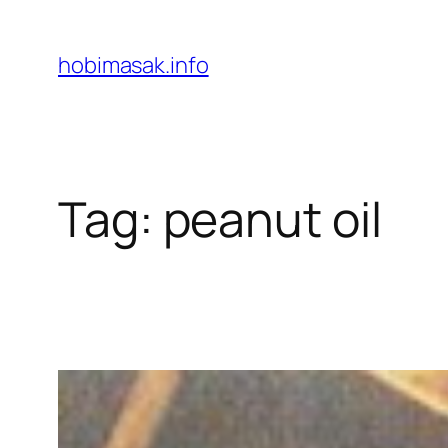
Skip
to
hobimasak.info
content
Tag:
peanut oil