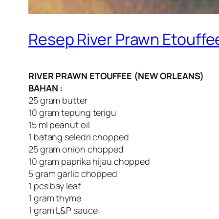
Resep River Prawn Etouffe
RIVER PRAWN ETOUFFEE (NEW ORLEANS)
BAHAN :
25 gram butter
10 gram tepung terigu
15 ml peanut oil
1 batang seledri chopped
25 gram onion chopped
10 gram paprika hijau chopped
5 gram garlic chopped
1 pcs bay leaf
1 gram thyme
1 gram L&P sauce