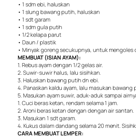
• 1 sdm ebi, haluskan
• 1 slung bawang putih, haluskan
• 1 sdt garam
• 1 sdm gula putih
• 1/2 kelapa parut
• Daun / plastik
• Minyak goreng secukupnya, untuk mengoles
MEMBUAT (ISIAN AYAM):
1. Rebus ayam dengan 1/2 gelas air.
2. Suwir-suwir halus, lalu sisihkan.
3. Haluskan bawang putih dn ebi.
4. Panaskan kaldu ayam, lalu masukan bawang pu
5. Masukan ayam suwir, aduk-aduk sampai airnya
1. Cuci beras ketan, rendam selama 1 jam.
2. Aroni beras ketan dengan dengan air santan.
3. Masukan 1 sdt garam.
4. Kukus dalam dandang selama 20 menit. Sisihk
CARA MEMBUAT LEMPER: