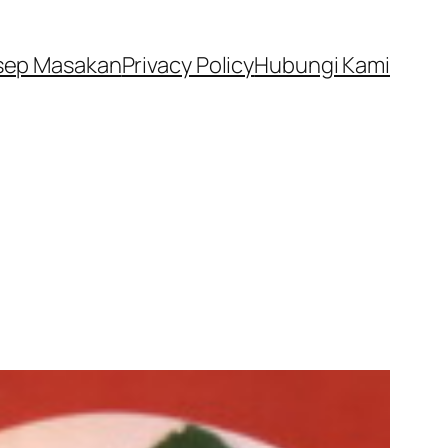
sep Masakan
Privacy Policy
Hubungi Kami