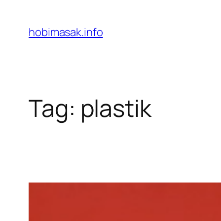
Skip
to
hobimasak.info
content
Tag:
plastik