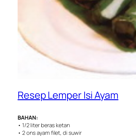
Resep Lemper Isi Ayam
BAHAN:
• 1/2 liter beras ketan
• 2 ons ayam filet, di suwir