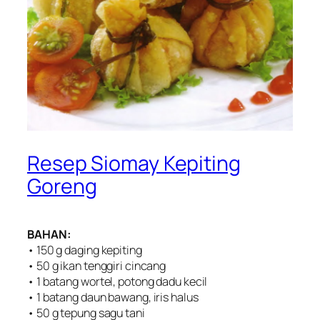
Resep Siomay Kepiting
Goreng
BAHAN:
• 150 g daging kepiting
• 50 g ikan tenggiri cincang
• 1 batang wortel, potong dadu kecil
• 1 batang daun bawang, iris halus
• 50 g tepung sagu tani