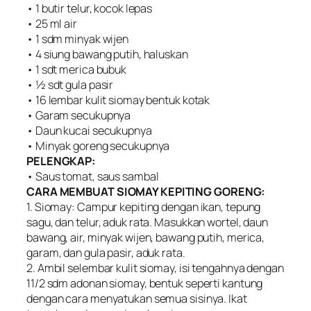
• 1 butir telur, kocok lepas
• 25 ml air
• 1 sdm minyak wijen
• 4 siung bawang putih, haluskan
• 1 sdt merica bubuk
• ½ sdt gula pasir
• 16 lembar kulit siomay bentuk kotak
• Garam secukupnya
• Daun kucai secukupnya
• Minyak goreng secukupnya
PELENGKAP:
• Saus tomat, saus sambal
CARA MEMBUAT SIOMAY KEPITING GORENG:
1. Siomay: Campur kepiting dengan ikan, tepung
sagu, dan telur, aduk rata. Masukkan wortel, daun
bawang, air, minyak wijen, bawang putih, merica,
garam, dan gula pasir, aduk rata.
2. Ambil selembar kulit siomay, isi tengahnya dengan
11/2 sdm adonan siomay, bentuk seperti kantung
dengan cara menyatukan semua sisinya. Ikat