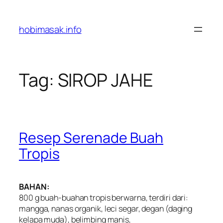
Skip
to
hobimasak.info
content
Tag:
SIROP JAHE
Resep Serenade Buah
Tropis
BAHAN:
800 g buah-buahan tropis berwarna, terdiri dari:
mangga, nanas organik, leci segar, degan (daging
kelapa muda), belimbing manis,