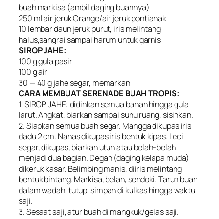
buah markisa (ambil daging buahnya)
250 ml air jeruk Orange/air jeruk pontianak
10 lembar daun jeruk purut, iris melintang
halus,sangrai sampai harum untuk garnis
SIROP JAHE:
100 g gula pasir
100 g air
30 — 40 g jahe segar, memarkan
CARA MEMBUAT SERENADE BUAH TROPIS:
1. SIROP JAHE: didihkan semua bahan hingga gula
larut. Angkat, biarkan sampai suhu ruang, sisihkan.
2. Siapkan semua buah segar. Mangga dikupas iris
dadu 2 cm. Nanas dikupas iris bentuk kipas. Leci
segar, dikupas, biarkan utuh atau belah-belah
menjadi dua bagian. Degan (daging kelapa muda)
dikeruk kasar. Belimbing manis, diiris melintang
bentuk bintang. Markisa, belah, sendoki. Taruh buah
dalam wadah, tutup, simpan di kulkas hingga waktu
saji.
3. Sesaat saji, atur buah di mangkuk/gelas saji.