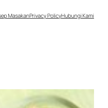
sep Masakan
Privacy Policy
Hubungi Kami