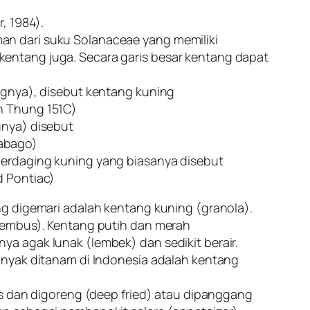
, 1984).
an dari suku Solanaceae yang memiliki
entang juga. Secara garis besar kentang dapat
ingnya), disebut kentang kuning
n Thung 151C)
gnya) disebut
abago)
berdaging kuning yang biasanya disebut
d Pontiac)
ng digemari adalah kentang kuning (granola).
(gembus). Kentang putih dan merah
ya agak lunak (lembek) dan sedikit berair.
banyak ditanam di Indonesia adalah kentang
pis dan digoreng (deep fried) atau dipanggang