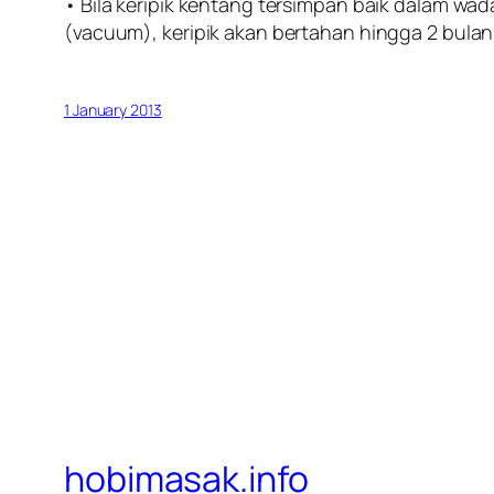
• Bila keripik kentang tersimpan baik dalam wad
(vacuum), keripik akan bertahan hingga 2 bulan
1 January 2013
hobimasak.info