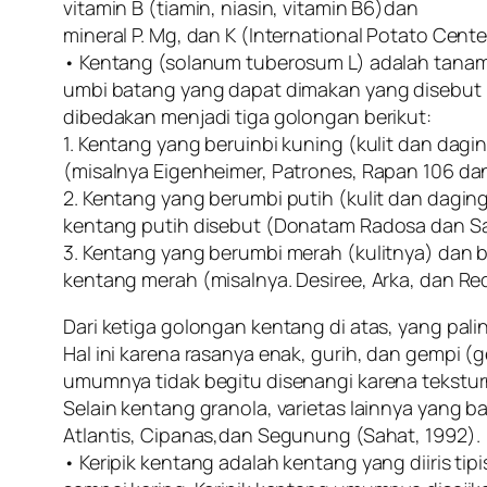
vitamin B (tiamin, niasin, vitamin B6)dan
mineral P. Mg, dan K (International Potato Center
• Kentang (solanum tuberosum L) adalah tanam
umbi batang yang dapat dimakan yang disebut k
dibedakan menjadi tiga golongan berikut:
1. Kentang yang beruinbi kuning (kulit dan dag
(misalnya Eigenheimer, Patrones, Rapan 106 da
2. Kentang yang berumbi putih (kulit dan dagin
kentang putih disebut (Donatam Radosa dan S
3. Kentang yang berumbi merah (kulitnya) dan 
kentang merah (misalnya. Desiree, Arka, dan Re
Dari ketiga golongan kentang di atas, yang pali
Hal ini karena rasanya enak, gurih, dan gempi 
umumnya tidak begitu disenangi karena teksturn
Selain kentang granola, varietas lainnya yang 
Atlantis, Cipanas,dan Segunung (Sahat, 1992).
• Keripik kentang adalah kentang yang diiris ti