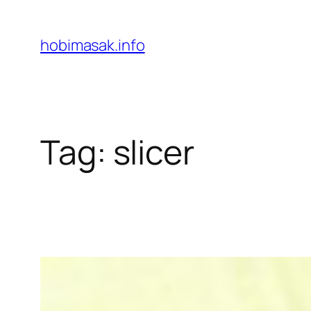
Skip
to
hobimasak.info
content
Tag:
slicer