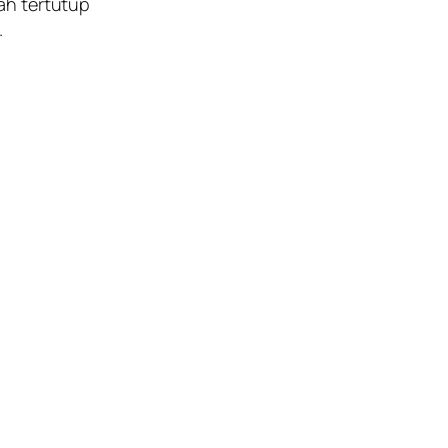
ah tertutup
.