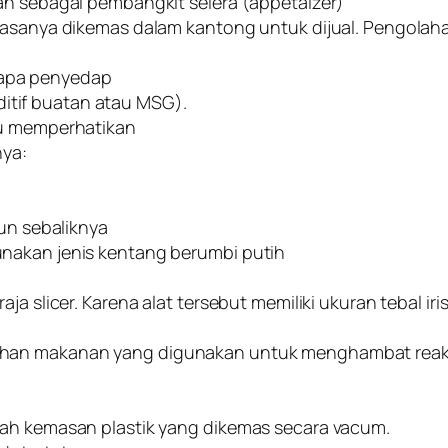
an sebagai pembangkit selera (appetaizer)
biasanya dikemas dalam kantong untuk dijual. Pengolah
rapa penyedap
tif buatan atau MSG).
lu memperhatikan
nya:
pun sebaliknya
nakan jenis kentang berumbi putih
a slicer. Karena alat tersebut memiliki ukuran tebal iris
ahan makanan yang digunakan untuk menghambat reak
lah kemasan plastik yang dikemas secara vacum.