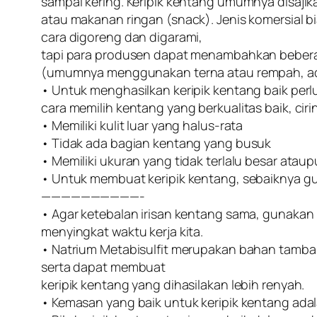
sampai kering. Keripik kentang umumnya disajik
atau makanan ringan (snack). Jenis komersial 
cara digoreng dan digarami,
tapi para produsen dapat menambahkan bebe
(umumnya menggunakan terna atau rempah, adi
• Untuk menghasilkan keripik kentang baik per
cara memilih kentang yang berkualitas baik, ciri
• Memiliki kulit luar yang halus-rata
• Tidak ada bagian kentang yang busuk
• Memiliki ukuran yang tidak terlalu besar atau
• Untuk membuat keripik kentang, sebaiknya gu
——————————-
• Agar ketebalan irisan kentang sama, gunakan raj
menyingkat waktu kerja kita.
• Natrium Metabisulfit merupakan bahan tamb
serta dapat membuat
keripik kentang yang dihasilakan lebih renyah.
• Kemasan yang baik untuk keripik kentang ada