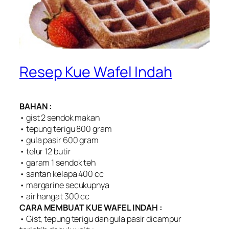
Resep Kue Wafel Indah
BAHAN :
• gist 2 sendok makan
• tepung terigu 800 gram
• gula pasir 600 gram
• telur 12 butir
• garam 1 sendok teh
• santan kelapa 400 cc
• margarine secukupnya
• air hangat 300 cc
CARA MEMBUAT KUE WAFEL INDAH :
• Gist, tepung terigu dan gula pasir dicampur