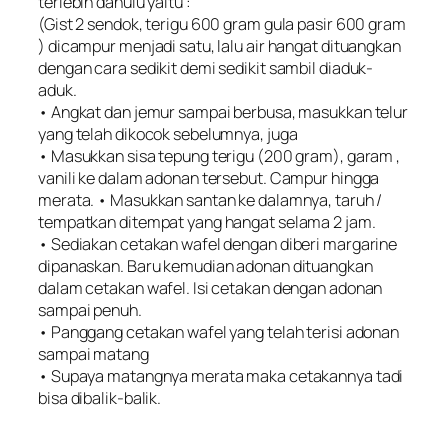
terlebih dahulu yaitu :
(Gist 2 sendok, terigu 600 gram gula pasir 600 gram
) dicampur menjadi satu, lalu air hangat dituangkan
dengan cara sedikit demi sedikit sambil diaduk-
aduk.
• Angkat dan jemur sampai berbusa, masukkan telur
yang telah dikocok sebelumnya, juga
• Masukkan sisa tepung terigu (200 gram), garam ,
vanili ke dalam adonan tersebut. Campur hingga
merata. • Masukkan santan ke dalamnya, taruh /
tempatkan ditempat yang hangat selama 2 jam.
• Sediakan cetakan wafel dengan diberi margarine
dipanaskan. Baru kemudian adonan dituangkan
dalam cetakan wafel. Isi cetakan dengan adonan
sampai penuh.
• Panggang cetakan wafel yang telah terisi adonan
sampai matang
• Supaya matangnya merata maka cetakannya tadi
bisa dibalik-balik.