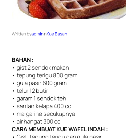
Written by
admin
in
Kue Basah
BAHAN :
• gist 2 sendok makan
• tepung terigu 800 gram
• gula pasir 600 gram
• telur 12 butir
• garam 1 sendok teh
• santan kelapa 400 cc
• margarine secukupnya
• air hangat 300 cc
CARA MEMBUAT KUE WAFEL INDAH :
• Gist, tepung terigu dan gula pasir