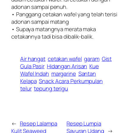
adonan sampai penuh.
• Panggang cetakan wafel yang telah terisi
adonan sampai matang
• Supaya matangnya merata maka
cetakannya tadi bisa dibalik-balik.
Air hangat
cetakan wafel
garam
Gist
Gula Pasir
Hidangan Arisan
Kue
Wafel Indah
margarine
Santan
Kelapa
Snack Acara Perkumpulan
telur
tepung terigu
←
Resep Lalampa
Resep Lumpia
Kulit Seaweed
Sayuran Udang
→