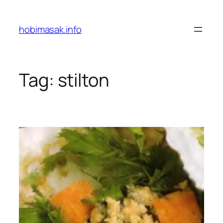
Skip
to
hobimasak.info
content
Tag:
stilton