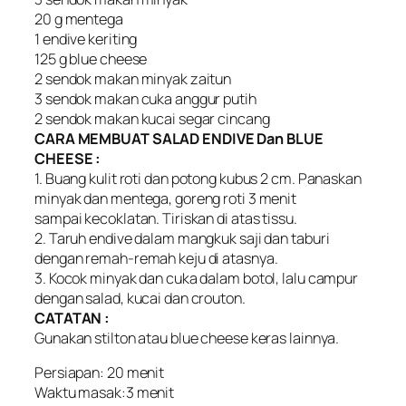
20 g mentega
1 endive keriting
125 g blue cheese
2 sendok makan minyak zaitun
3 sendok makan cuka anggur putih
2 sendok makan kucai segar cincang
CARA MEMBUAT SALAD ENDIVE Dan BLUE
CHEESE :
1. Buang kulit roti dan potong kubus 2 cm. Panaskan
minyak dan mentega, goreng roti 3 menit
sampai kecoklatan. Tiriskan di atas tissu.
2. Taruh endive dalam mangkuk saji dan taburi
dengan remah-remah keju di atasnya.
3. Kocok minyak dan cuka dalam botol, lalu campur
dengan salad, kucai dan crouton.
CATATAN :
Gunakan stilton atau blue cheese keras lainnya.
Persiapan: 20 menit
Waktu masak:3 menit