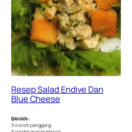
Resep Salad Endive Dan
Blue Cheese
BAHAN :
3 iris roti panggang
3 sendok makan minyak