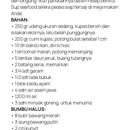
dan bingung. Ikuti panduannya dalam resep berikut.
Sup seafood selera pedas siap tersaji di meja makan
Anda.
BAHAN:
• 250 gr udang ukuran sedang, kupas bersih dan
sisakan ekornya, lalu belah punggungnya
• 200 gr cumi kupas, potong bulat setebal 1 cm
• 10 bh bakso ikan, diiris hias
• 1 bh tomat merah, potong memanjang
• 5 lembar daun jeruk, buang tulangnya
• 2 batang serai, memarkan
• 3/4 sdt garam
• 1/2 sdt lada bubuk
• 1 blok kaldu ayam
• 4 sdm air asam jawa
• 1200 ml air
• 3 sdm minyak goreng, untuk menumis
BUMBU HALUS:
• 8 butir bawang merah
• 3 siung bawang putih
• 2 cm kunyit