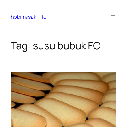
Skip
to
hobimasak.info
content
Tag:
susu bubuk FC