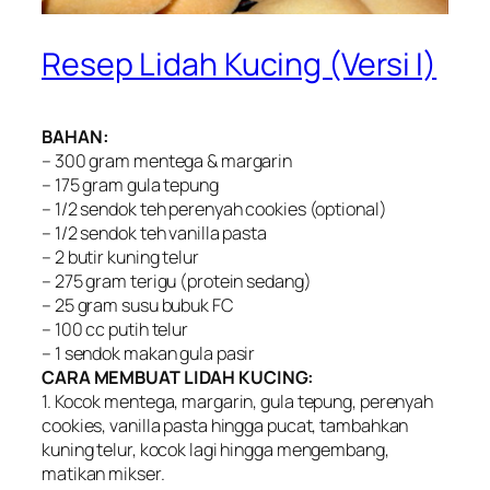
Resep Lidah Kucing (Versi I)
BAHAN:
– 300 gram mentega & margarin
– 175 gram gula tepung
– 1/2 sendok teh perenyah cookies (optional)
– 1/2 sendok teh vanilla pasta
– 2 butir kuning telur
– 275 gram terigu (protein sedang)
– 25 gram susu bubuk FC
– 100 cc putih telur
– 1 sendok makan gula pasir
CARA MEMBUAT LIDAH KUCING:
1. Kocok mentega, margarin, gula tepung, perenyah
cookies, vanilla pasta hingga pucat, tambahkan
kuning telur, kocok lagi hingga mengembang,
matikan mikser.