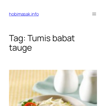
Skip
to
hobimasak.info
content
Tag:
Tumis babat
tauge