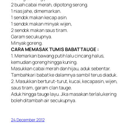
2 buah cabai merah, dipotong serong.
1 nias jahe, dimemarkan.
1 sendok makan kecap asin.
1 sendok makan minyak wijen,
2 sendok makan saus tiram.
Garam secukupnya.
Minyak goreng.
CARA MEMASAK TUMIS BABAT TAUGE :
1. Memarkan bawang putih lalu cincang halus,
kemudian goreng hingga kuning.
Masukkan cabai merah dan hijau, aduk sebentar.
Tambahkari babat ke dalamnya sambil terus diaduk.
2. Masukkan berturut-turut, kucai, kecapasin, wijen,
saus tiram, garam clan tauge.
Aduk hingga tauge layu. Jika masakan terlalu kering
boleh ditambah air secukupnya.
24 December 2012